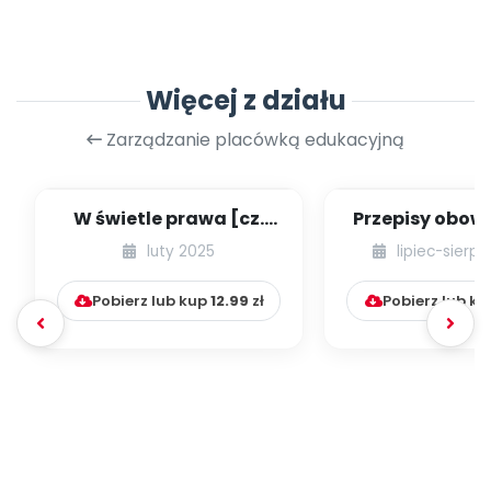
Więcej z działu
Zarządzanie placówką edukacyjną
W świetle prawa [cz.
Przepisy obow
68] [kącik eksperta]
w przedszk
luty 2025
lipiec-sierp
niepublicznyc
Pobierz lub kup
12.99
zł
Pobierz lub k