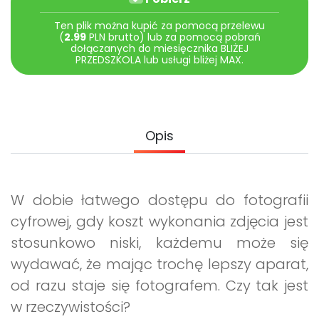
Archiwalne numery
Promocje
Ten plik można kupić za pomocą przelewu
(
2.99
PLN brutto) lub za pomocą pobrań
Pomoc
dołączanych do miesięcznika BLIŻEJ
PRZEDSZKOLA lub usługi bliżej MAX.
Opis
W dobie łatwego dostępu do fotografii
cyfrowej, gdy koszt wykonania zdjęcia jest
stosunkowo niski, każdemu może się
wydawać, że mając trochę lepszy aparat,
od razu staje się fotografem. Czy tak jest
w rzeczywistości?