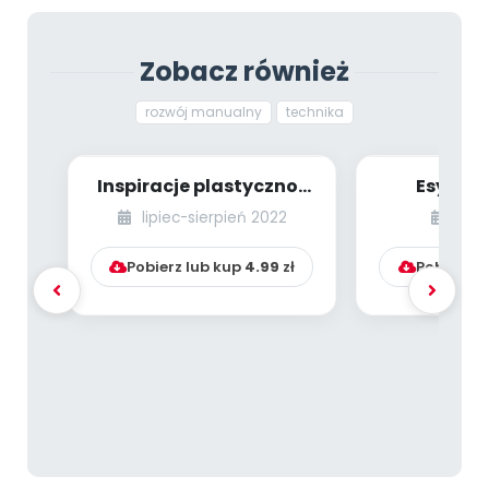
Zobacz również
rozwój manualny
technika
Inspiracje plastyczno-
Esy-flor
techniczne
"Wzorzaki
lipiec-sierpień 2022
styc
Pobierz lub kup
4.99
zł
Pobierz l