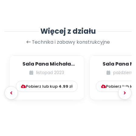
Więcej z działu
Technika i zabawy konstrukcyjne
Sala Pana Michała
Sala Pana M
[Patykowe zabawy]
[Kulki nie t
listopad 2023
październi
basenie
Pobierz lub kup
4.99
zł
Pobierz lub k