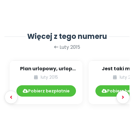
Więcej z tego numeru
Luty 2015
Plan urlopowy, urlop
Jest taki mi
nauczyciela
luty 2015
luty 20
przedszkola w ferie zi...
Pobierz bezpłatnie
Pobierz bez