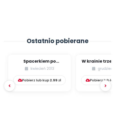
Ostatnio pobierane
Spacerkiem po
W krainie trze
Krakowie (inscenizacja
kwiecień 2013
grudzień 
muzyczno-ruchowa)
Pobierz lub kup
2.99
zł
Pobierz lub k