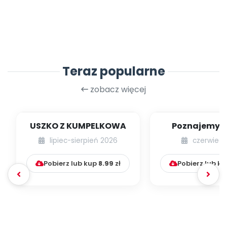
Teraz popularne
zobacz więcej
USZKO Z KUMPELKOWA
Poznajemy li
lipiec-sierpień 2026
czerwiec 
Pobierz lub kup
8.99
zł
Pobierz lub k