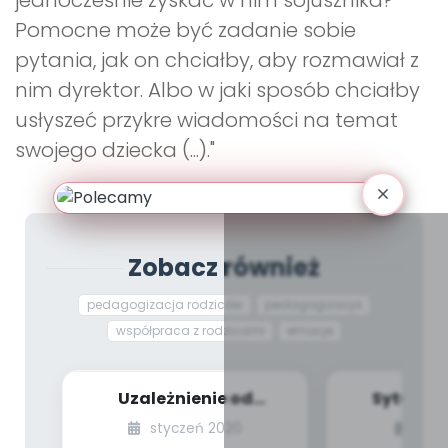
jednocześnie zyskać w nim sojusznika?
Pomocne może być zadanie sobie
pytania, jak on chciałby, aby rozmawiał z
nim dyrektor. Albo w jaki sposób chciałby
usłyszeć przykre wiadomości na temat
swojego dziecka (...)."
Zobacz również
pedagogizacja rodziców
pedagogizacja
współpraca z rodzicami
emocje
Uzależnienie od
Sytuacje
nowych technologii
konta
styczeń 2020
styc
wśród dzieci
rodzica