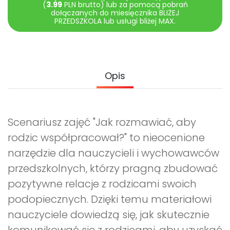
Archiwalne numery
(
3.99
PLN brutto) lub za pomocą pobrań
dołączanych do miesięcznika BLIŻEJ
Promocje
PRZEDSZKOLA lub usługi bliżej MAX.
Pomoc
Opis
Scenariusz zajęć "Jak rozmawiać, aby
rodzic współpracował?" to nieocenione
narzędzie dla nauczycieli i wychowawców
przedszkolnych, którzy pragną zbudować
pozytywne relacje z rodzicami swoich
podopiecznych. Dzięki temu materiałowi
nauczyciele dowiedzą się, jak skutecznie