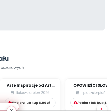
ału
oobszarowych
Arte Inspiracje od Art-
OPOWIEŚCI SŁOW
Teacherka [cz. 1]
RUCHOWE NA CAŁY
lipiec-sierpień 2026
lipiec-sierpień 2
Pobierz lub kup
8.99
zł
Pobierz lub kup
8.9