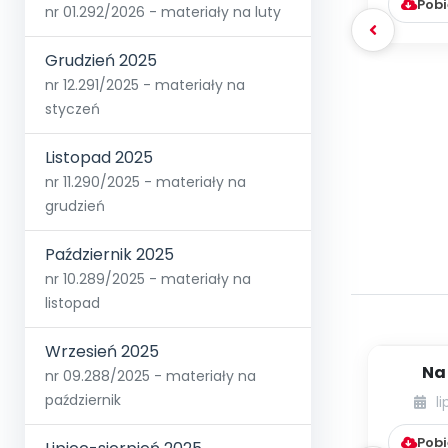
Pobi
nr 01.292/2026 - materiały na luty
Grudzień 2025
nr 12.291/2025 - materiały na
styczeń
Listopad 2025
nr 11.290/2025 - materiały na
grudzień
Październik 2025
nr 10.289/2025 - materiały na
listopad
Wrzesień 2025
Na
nr 09.288/2025 - materiały na
wspom
październik
l
dzieci
Pobi