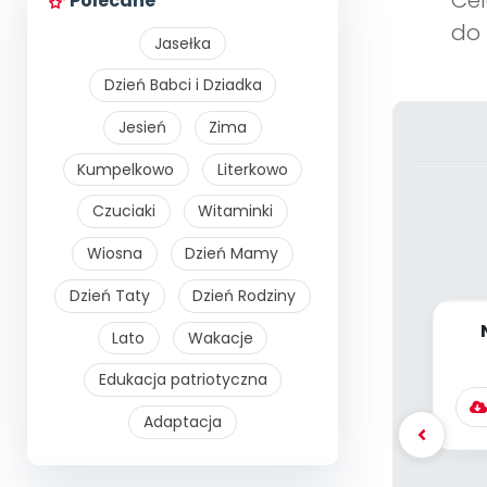
Cel
Polecane
do 
Jasełka
Dzień Babci i Dziadka
Jesień
Zima
Kumpelkowo
Literkowo
Czuciaki
Witaminki
Wiosna
Dzień Mamy
Dzień Taty
Dzień Rodziny
Lato
Wakacje
K
Edukacja patriotyczna
Adaptacja