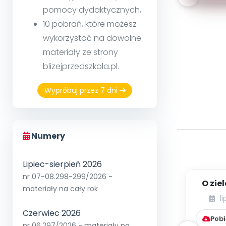
pomocy dydaktycznych,
10 pobrań, które możesz
wykorzystać na dowolne
materiały ze strony
blizejprzedszkola.pl.
Wypróbuj przez 7 dni
Numery
Lipiec-sierpień 2026
nr 07-08.298-299/2026 -
O zie
materiały na cały rok
b
l
Czerwiec 2026
Pobi
nr 06.297/2026 - materiały na