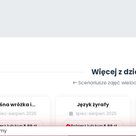
Więcej z dzi
Scenariusze zajęć wiel
śna wróżka i
Język żyrafy
przyjaciele
piec-sierpień 2026
lipiec-sierpień 2026
erz lub kup
8.99
zł
Pobierz lub kup
8.99
zł