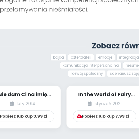
e ogólne: rozwijanie kompetencji społecznych
przełamywania nieśmiałości.
Zobacz równ
bajka
czterolatek
emocje
integracja
komunikacja interpersonalna
nieśmi
rozwój społeczny
scenariusz zaj
Nie dam Ci na imię
In the World of Fairy
asia… [scenariusz
Tales…
luty 2014
styczeń 2021
przedstawienia]...
Pobierz lub kup
3.99
zł
Pobierz lub kup
7.99
zł