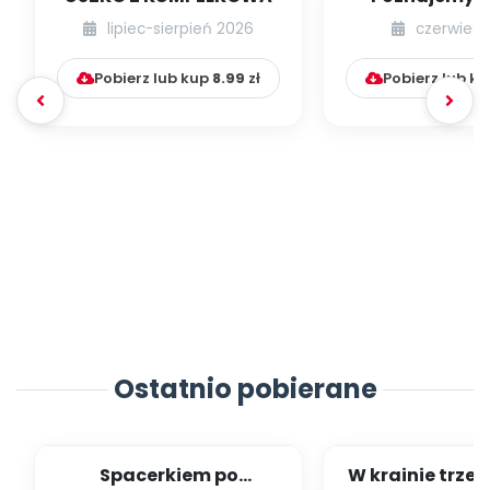
lipiec-sierpień 2026
czerwiec 
Pobierz lub kup
8.99
zł
Pobierz lub k
Ostatnio pobierane
Spacerkiem po
W krainie trze