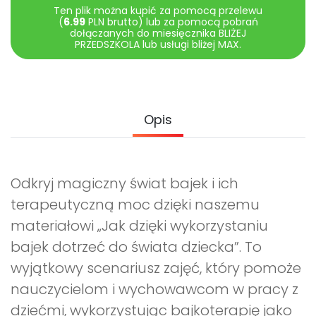
Promocje
Ten plik można kupić za pomocą przelewu
(
6.99
PLN brutto) lub za pomocą pobrań
Pomoc
dołączanych do miesięcznika BLIŻEJ
PRZEDSZKOLA lub usługi bliżej MAX.
Opis
Odkryj magiczny świat bajek i ich
terapeutyczną moc dzięki naszemu
materiałowi „Jak dzięki wykorzystaniu
bajek dotrzeć do świata dziecka”. To
wyjątkowy scenariusz zajęć, który pomoże
nauczycielom i wychowawcom w pracy z
dziećmi, wykorzystując bajkoterapię jako