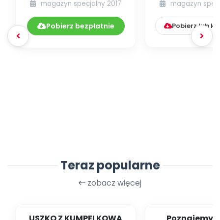
magazyn specjalny 2017
magazyn specj
DYDAKTYCZNYCH 7-
8.190-191/201...
Pobierz bezpłatnie
Pobierz lub k
Teraz popularne
zobacz więcej
USZKO Z KUMPELKOWA
Poznajemy li