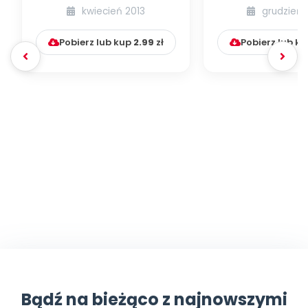
Krakowie (inscenizacja
kwiecień 2013
grudzień 
muzyczno-ruchowa)
Pobierz lub kup
2.99
zł
Pobierz lub k
Bądź na bieżąco z najnowszymi