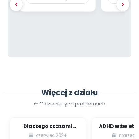
Więcej z działu
O dziecięcych problemach
Dlaczego czasami
ADHD w świetl
boimy się nowych
badań – ob
czerwiec 2024
marzec 