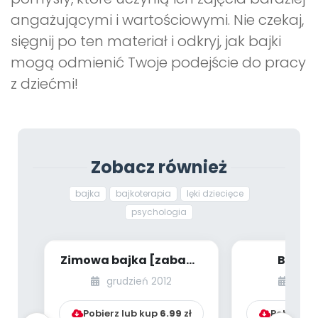
angażującymi i wartościowymi. Nie czekaj,
sięgnij po ten materiał i odkryj, jak bajki
mogą odmienić Twoje podejście do pracy
z dziećmi!
Zobacz również
bajka
bajkoterapia
lęki dziecięce
psychologia
Zimowa bajka [zabawy
Bajka 
relaksacyjne]
Złotopiór
grudzień 2012
czer
Szałaputku 
Pobierz lub kup
6.99
zł
Pobierz l