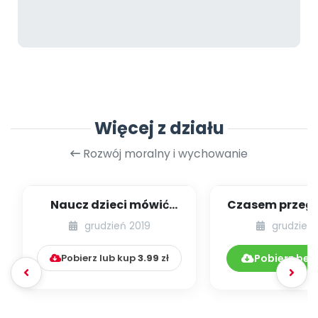
Więcej z działu
Rozwój moralny i wychowanie
Naucz dzieci mówić
Czasem przeg
„dzień dobry” bez
ale się nie ob
grudzień 2019
grudzień 
przypominania...
Pobierz lub kup
3.99
zł
Pobierz bez