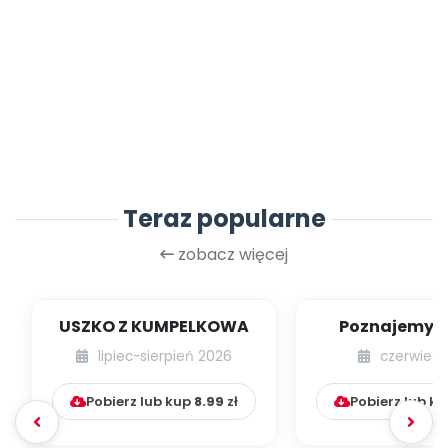
Teraz popularne
zobacz więcej
USZKO Z KUMPELKOWA
Poznajemy li
lipiec-sierpień 2026
czerwiec 
Pobierz lub kup
8.99
zł
Pobierz lub k