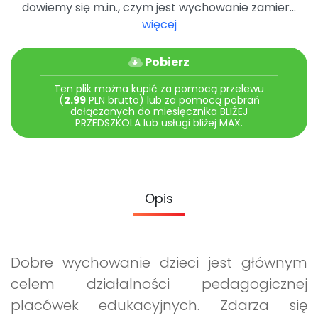
dowiemy się m.in., czym jest wychowanie zamier...
Promocje
więcej
Pomoc
Pobierz
Ten plik można kupić za pomocą przelewu
(
2.99
PLN brutto) lub za pomocą pobrań
dołączanych do miesięcznika BLIŻEJ
PRZEDSZKOLA lub usługi bliżej MAX.
Opis
Dobre wychowanie dzieci jest głównym
celem działalności pedagogicznej
placówek edukacyjnych. Zdarza się