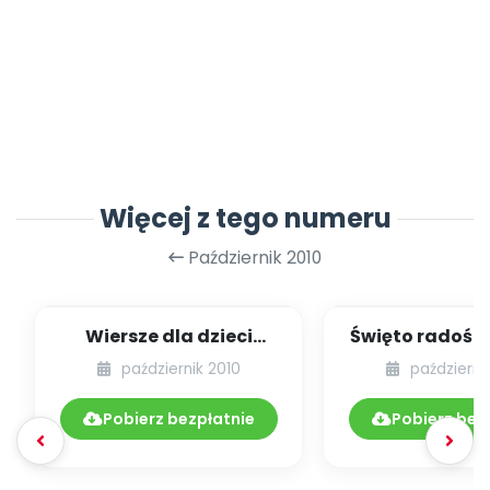
Więcej z tego numeru
Październik 2010
Wiersze dla dzieci
Święto radośc
(Nasza grupa, Jesień)
życiu tr
październik 2010
październi
Pobierz bezpłatnie
Pobierz bez