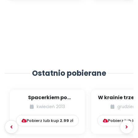
Ostatnio pobierane
Spacerkiem po
W krainie trze
Krakowie (inscenizacja
kwiecień 2013
grudzień 
muzyczno-ruchowa)
Pobierz lub kup
2.99
zł
Pobierz lub k