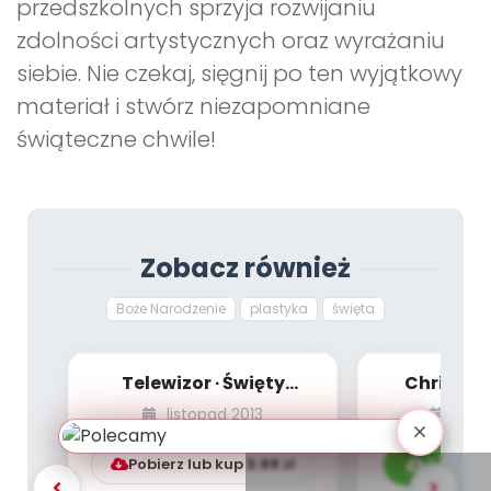
przedszkolnych sprzyja rozwijaniu
zdolności artystycznych oraz wyrażaniu
siebie. Nie czekaj, sięgnij po ten wyjątkowy
materiał i stwórz niezapomniane
świąteczne chwile!
Zobacz również
Boże Narodzenie
plastyka
święta
Telewizor ∙ Święty
Christm
Mikołaj (zabawy
listopad 2013
list
plastyczne)
Pobierz lub kup
3.99
zł
Pobierz