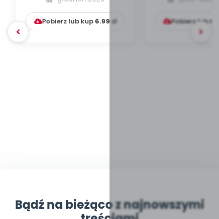
Pobierz lub kup
6.99
zł
Pobierz lub k
Bądź na bieżąco z najnowszymi
treściami