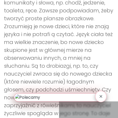
komunikaty i słowa, np. chodź, jedzenie,
toaleta, ręce. Zawsze podpowiadam, żeby
tworzyć proste plansze obrazkowe.
Zrozumieją je nowe dzieci, które nie znają
języka i nie potrafi ą czytać. Język ciała też
ma wielkie znaczenie, bo nowe dziecko
skupione jest w głównej mierze na
obserwowaniu innych, a mniej na
słuchaniu. Są to drobiazgi, np. to, czy
nauczyciel zwraca się do nowego dziecka
(które niewiele rozumie) łagodnym
głosem, czy podchodzi uśmiechnięty. Czy
nowe dziecko widzi, że kiedy próbuje się
zaprzyjaźnić z rówieśnikami, to nauczyciel
życzliwie spogląda w jego stronę. To daje