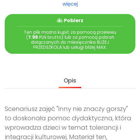
Archiwalne numery
więcej
Promocje
Pomoc
Pobierz
Ten plik można kupić za pomocą przelewu
(
7.99
PLN brutto) lub za pomocą pobrań
dołączanych do miesięcznika BLIŻEJ
PRZEDSZKOLA lub usługi bliżej MAX.
Opis
Scenariusz zajęć "Inny nie znaczy gorszy"
to doskonała pomoc dydaktyczna, która
wprowadza dzieci w temat tolerancji i
integracji kulturowej. Materiał ten,