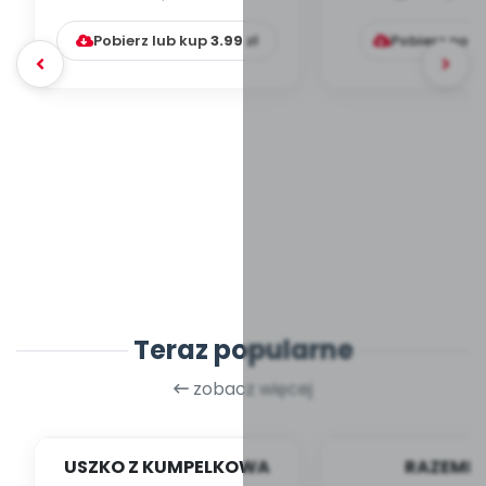
Pobierz lub kup
3.99
zł
Pobierz pob
Teraz popularne
zobacz więcej
USZKO Z KUMPELKOWA
RAZEMEK