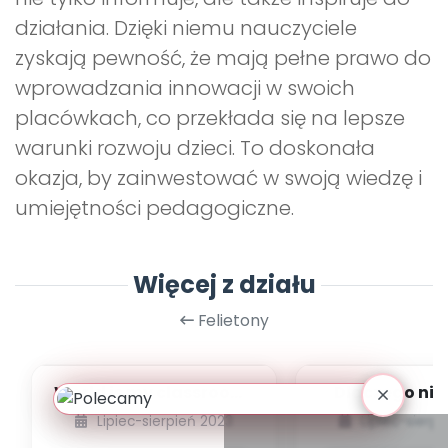
działania. Dzięki niemu nauczyciele
zyskają pewność, że mają pełne prawo do
wprowadzania innowacji w swoich
placówkach, co przekłada się na lepsze
warunki rozwoju dzieci. To doskonała
okazja, by zainwestować w swoją wiedzę i
umiejętności pedagogiczne.
Więcej z działu
Felietony
World is my classroom!
Dlaczego nie
Idea leśnego
ubierać dzi
Lipiec-sierpień 2023
Lipiec-sierp
przedszkola w Wielk...
butów, czyli p