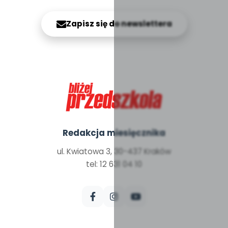
Zapisz się do newslettera
Redakcja miesięcznika
ul. Kwiatowa 3, 30-437 Kraków
tel: 12 631 04 10