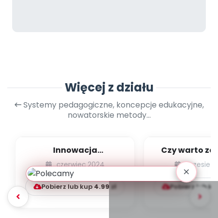
Więcej z działu
Systemy pedagogiczne, koncepcje edukacyjne,
nowatorskie metody...
Innowacja
Czy warto za
pedagogiczna krok po
dzieci d
czerwiec 2024
wrzesień 
kroku na podstawie
fantazjowa
proje...
Pobierz lub kup
4.99
zł
Pobierz lub k