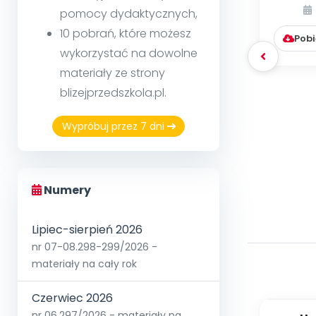
boi
pomocy dydaktycznych,
rzeczy
10 pobrań, które możesz
Pobi
wykorzystać na dowolne
materiały ze strony
blizejprzedszkola.pl.
Wypróbuj przez 7 dni
Numery
Lipiec-sierpień 2026
nr 07-08.298-299/2026 -
materiały na cały rok
Czerwiec 2026
nr 06.297/2026 - materiały na