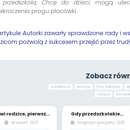
 przedszkola
,
Chcę do dzieci
, mogą ulec
ekroczenia progu placówki.
rtykule Autorki zawarły sprawdzone rady i wsk
zicom pozwolą z sukcesem przejść przez trud
Zobacz równ
adaptacja
emocje
Ewa Zielińska
lę
rodzice
trzylate
wi rodzice, pierwsze
Gdy przedszkolakiem
brania – strach czy
się staję, znaczki w
wrzesień 2012
magazyn specjalny 2015
przyjemnoś...
szatni poznaję...