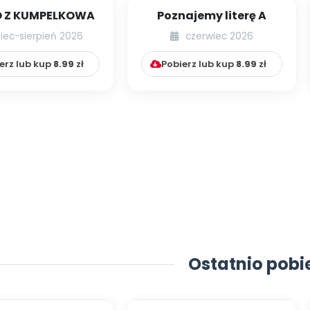
 Z KUMPELKOWA
Poznajemy literę A
piec-sierpień 2026
czerwiec 2026
erz lub kup
8.99
zł
Pobierz lub kup
8.99
zł
Ostatnio pobi