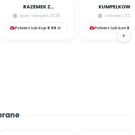
RAZEMEK Z
KUMPELKOWO
KUMPELKOWA
lipiec-sierpień 2026
czerwiec 2026
Pobierz lub kup
8.99
zł
Pobierz lub kup
8.9
erane