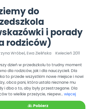
e
y
Gotowa w mniej niż 10 min • 14 dni bez opłat
Zobacz nas na Instagramie
Bliżej Pieska
ziemy do
Pomoc zwierzętom
TikTok
zedszkola
Nowości
Zobacz nas na TikToku
wej
Książka (dla) Przedszkolaka
Zapowiedzi
skazówki i porady
Promowanie czytelnictwa
YouTube
zkoli
Polecamy
Filmy edukacyjne
a rodziców)
osk Online.
5 czerwca 2024 r. uzyskała
Promocje
19 r. Nr decyzji:
rzyna Wróbel
,
Ewa Zielińska
Kwiecień 2011
Archiwalne numery
wszy dzień w przedszkolu to trudny moment
Pomoc
no dla rodziców, jak i dla nauczycieli. Dla
ka to przede wszystkim nowe miejsce i nowi
zy, obca pani, która ustala nieznane mu
y i dba o to, aby były przestrzegane. Dla
ców to wielkie przeżycie, niepew...
więcej
Pobierz