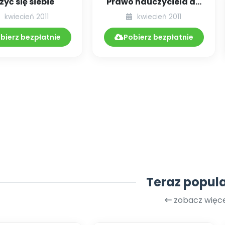
zyć się siebie
Prawo nauczyciela do
godności, także
kwiecień 2011
kwiecień 2011
profesjonalnej
bierz bezpłatnie
Pobierz bezpłatnie
Teraz popul
zobacz więce