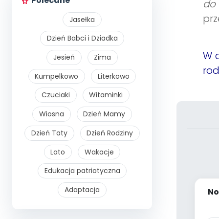
Polecane
do
prz
Jasełka
Dzień Babci i Dziadka
W a
Jesień
Zima
rod
Kumpelkowo
Literkowo
Czuciaki
Witaminki
Wiosna
Dzień Mamy
Dzień Taty
Dzień Rodziny
Lato
Wakacje
Edukacja patriotyczna
Adaptacja
No
ze