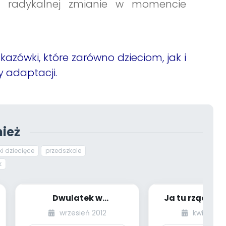
 radykalnej zmianie w momencie
azówki, które zarówno dzieciom, jak i
y adaptacji.
ież
ki dziecięce
przedszkole
k
Dwulatek w
Ja tu rządzę! 
przedszkolu
intelektualny
wrzesień 2012
kwiecień 
na progu p