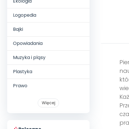
Ekologia
Logopedia
Bajki
Opowiadania
Muzyka i pląsy
Pi
nau
Plastyka
któ
Prawo
wie
Każ
Więcej
Prz
cza
pra