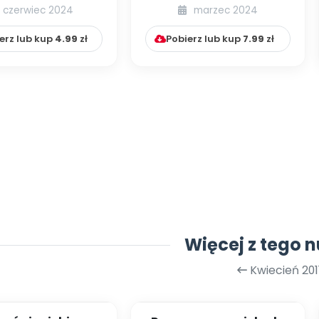
my się nowych
badań – objawy,
czerwiec 2024
marzec 2024
? Psychologia l...
przyczyny, diagno...
erz lub kup
4.99
zł
Pobierz lub kup
7.99
zł
Więcej z tego 
Kwiecień 201