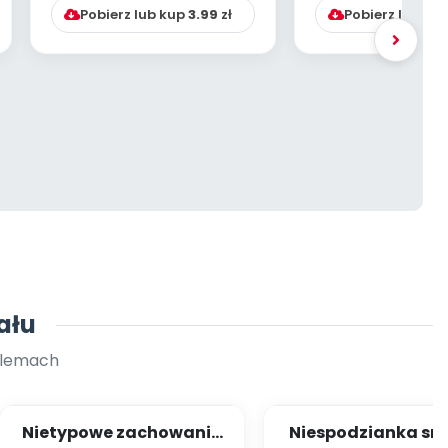
Pobierz lub kup
3.99
zł
Pobierz lub ku
ału
blemach
Nietypowe zachowania
Niespodzianka sm