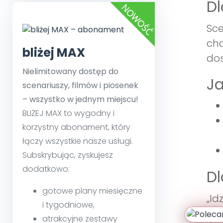
Dl
Sce
chc
bliżej MAX
dos
Nielimitowany dostęp do
J
scenariuszy, filmów i piosenek
– wszystko w jednym miejscu!
BLIŻEJ MAX to wygodny i
korzystny abonament, który
łączy wszystkie nasze usługi.
Subskrybując, zyskujesz
dodatkowo:
Dl
gotowe plany miesięczne
„Id
i tygodniowe,
roz
atrakcyjne zestawy