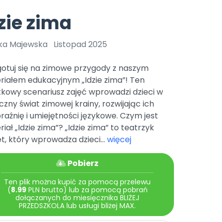
e
y
Gotowa w mniej niż 10 min • 14 dni bez opłat
Zobacz nas na Instagramie
Bliżej Pieska
zie zima
Pomoc zwierzętom
TikTok
Nowości
Zobacz nas na TikToku
ka Majewska
Listopad 2025
wej
Książka (dla) Przedszkolaka
Zapowiedzi
Promowanie czytelnictwa
gotuj się na zimowe przygody z naszym
YouTube
zkoli
Polecamy
Filmy edukacyjne
riałem edukacyjnym „Idzie zima”! Ten
tkowy scenariusz zajęć wprowadzi dzieci w
osk Online.
5 czerwca 2024 r. uzyskała
Promocje
19 r. Nr decyzji:
zny świat zimowej krainy, rozwijając ich
aźnię i umiejętności językowe. Czym jest
Archiwalne numery
iał „Idzie zima”? „Idzie zima” to teatrzyk
Pomoc
t, który wprowadza dzieci...
więcej
Pobierz
Ten plik można kupić za pomocą przelewu
(
8.99
PLN brutto) lub za pomocą pobrań
dołączanych do miesięcznika BLIŻEJ
PRZEDSZKOLA lub usługi bliżej MAX.