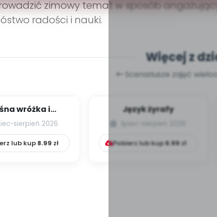
owadzić zimowy temat w sposób angażujący 
stwo radości i nauki.
Więcej z dzi
Scenariusze zajęć wiel
śna wróżka i
Język żyrafy
przyjaciele
piec-sierpień 2026
lipiec-sierpień 2026
erz lub kup
8.99
zł
Pobierz lub kup
8.99
zł