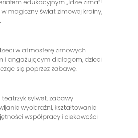
riałem edukacyjnym „Idzie zima”!
 w magiczny świat zimowej krainy,
.
 dzieci w atmosferę zimowych
m i angażującym dialogom, dzieci
cząc się poprzez zabawę.
e teatrzyk sylwet, zabawy
wijanie wyobraźni, kształtowanie
ętności współpracy i ciekawości