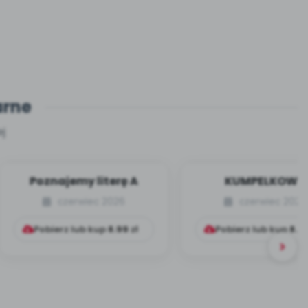
arne
j
Poznajemy literę A
KUMPELKOWO
czerwiec 2026
czerwiec 2026
Pobierz lub kup
8.99
zł
Pobierz lub kup
8.9