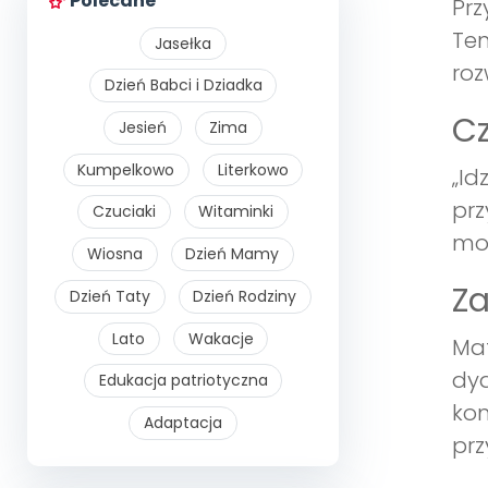
Polecane
Prz
Ten
Jasełka
roz
Dzień Babci i Dziadka
Cz
Jesień
Zima
Kumpelkowo
Literkowo
„Id
prz
Czuciaki
Witaminki
mog
Wiosna
Dzień Mamy
Za
Dzień Taty
Dzień Rodziny
Lato
Wakacje
Mat
dyd
Edukacja patriotyczna
kom
Adaptacja
prz