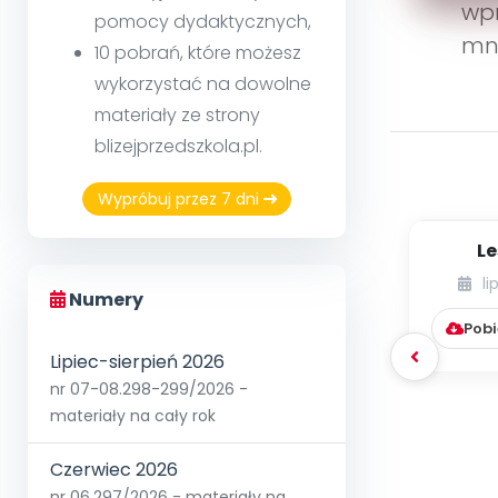
wpr
pomocy dydaktycznych,
mnó
10 pobrań, które możesz
wykorzystać na dowolne
materiały ze strony
blizejprzedszkola.pl.
Wypróbuj przez 7 dni
Le
li
Numery
Pobi
Lipiec-sierpień 2026
nr 07-08.298-299/2026 -
materiały na cały rok
Czerwiec 2026
nr 06.297/2026 - materiały na