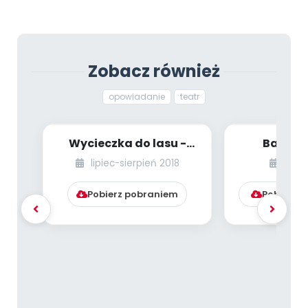
Zobacz również
opowiadanie
teatr
Wycieczka do lasu -
Bałagan
opowiadanie
lipiec-sierpień 2018
wrze
Pobierz pobraniem
Pobierz l