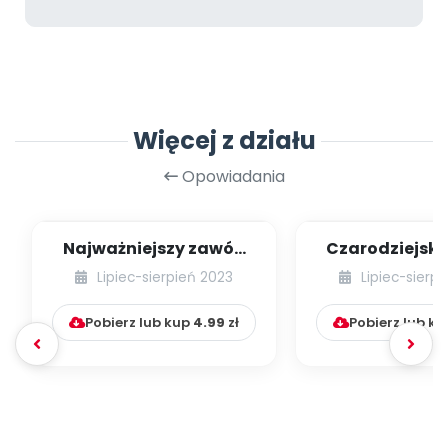
Więcej z działu
Opowiadania
Najważniejszy zawód
Czarodziejsk
świata
Benjami
Lipiec-sierpień 2023
Lipiec-sierp
Pobierz lub kup
4.99
zł
Pobierz lub k