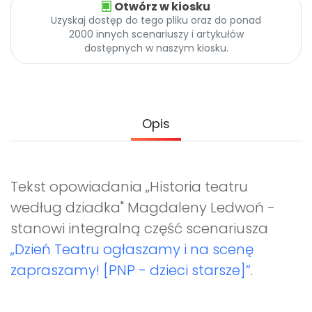
Otwórz w kiosku
Archiwalne numery
Uzyskaj dostęp do tego pliku oraz do ponad
Promocje
2000 innych scenariuszy i artykułów
Pomoc
dostępnych w naszym kiosku.
Opis
Tekst opowiadania „Historia teatru
według dziadka" Magdaleny Ledwoń -
stanowi integralną część scenariusza
„Dzień Teatru ogłaszamy i na scenę
zapraszamy! [PNP - dzieci starsze]”
.