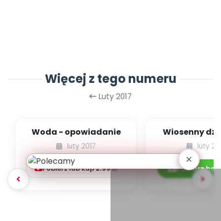
Więcej z tego numeru
Luty 2017
Woda - opowiadanie
Wiosenny dzw
opowiada
luty 2017
luty 20
Pobierz lub kup
2.99
zł
Pobierz bez