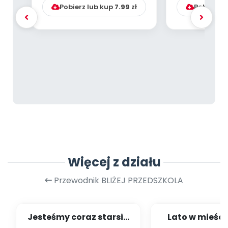
Pobierz lub kup
7.99
zł
Pobierz l
Więcej z działu
Przewodnik BLIŻEJ PRZEDSZKOLA
Jesteśmy coraz starsi -
Lato w mieście