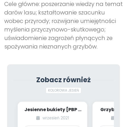
Cele główne: poszerzanie wiedzy na temat
darów lasu; kształtowanie szacunku
wobec przyrody; rozwijanie umiejętności
myślenia przyczynowo-skutkowego;
uświadomienie zagrożeń płynących ze
spożywania nieznanych grzybów.
Zobacz również
KOLOROWA JESIEŃ
Jesienne bukiety [PBP -
Grzybki, h
dzieci młodsze - numer
[PBP - dzie
wrzesień 2021
wrze
3]
numer