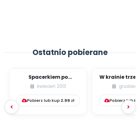
Ostatnio pobierane
Spacerkiem po
W krainie trze
Krakowie (inscenizacja
kwiecień 2013
grudzień 
muzyczno-ruchowa)
Pobierz lub kup
2.99
zł
Pobierz lub k