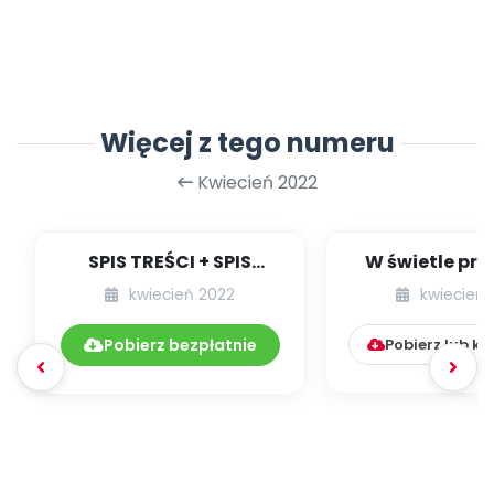
Więcej z tego numeru
Kwiecień 2022
SPIS TREŚCI + SPIS
W świetle pra
POMOCY
53] [kącik ek
kwiecień 2022
kwiecień 
DYDAKTYCZNYCH
4.247/2022
Pobierz bezpłatnie
Pobierz lub k