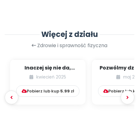
Więcej z działu
Zdrowie i sprawność fizyczna
Inaczej się nie da,
Pozwólmy dzie
dziecko to torpeda! –
dzikoś
kwiecień 2025
maj 20
czyli słów ki...
Pobierz lub kup
5.99
zł
Pobierz lub k