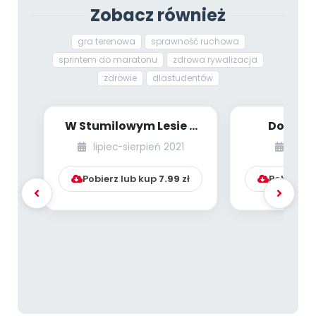
Zobacz również
gra terenowa
sprawność ruchowa
sprintem do maratonu
zdrowa rywalizacja
zdrowie
dlastudentów
W Stumilowym Lesie –
Dookoła
niespodzianka Królika
wojew
lipiec-sierpień 2021
wrze
mazow
Pobierz lub kup
7.99
zł
Pobierz l