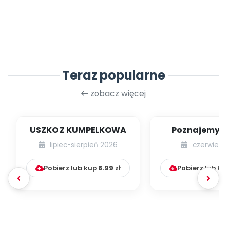
Teraz popularne
zobacz więcej
USZKO Z KUMPELKOWA
Poznajemy li
lipiec-sierpień 2026
czerwiec 
Pobierz lub kup
8.99
zł
Pobierz lub k