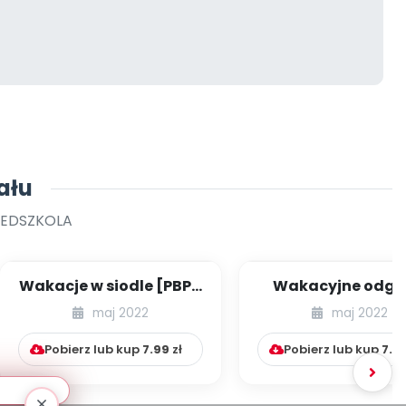
ału
ZEDSZKOLA
Wakacje w siodle [PBP -
Wakacyjne odgł
dzieci młodszych -
[PBP - dzieci młod
maj 2022
maj 2022
numer 2]
numer 3]
Pobierz lub kup
7.99
zł
Pobierz lub kup
7.9