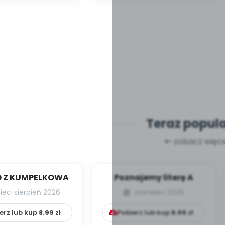
Teraz popul
zobacz więce
 Z KUMPELKOWA
Poznajemy literę A
piec-sierpień 2026
czerwiec 2026
erz lub kup
8.99
zł
Pobierz lub kup
8.99
zł