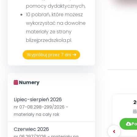
pomocy dydaktycznych,
10 pobrań, które możesz
wykorzystać na dowolne
materiały ze strony
blizejprzedszkola.pl.
Wypróbuj przez 7 dni
Numery
Lipiec-sierpień 2026
2
nr 07-08.298-299/2026 -
m
materiały na cały rok
Po
Czerwiec 2026
nr 06.297/2026 - materiały na