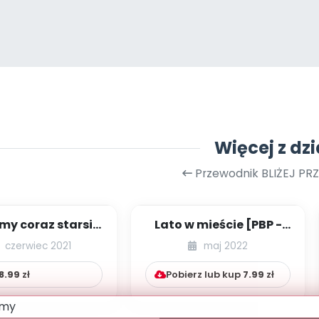
Więcej z dzi
Przewodnik BLIŻEJ PR
my coraz starsi -
Lato w mieście [PBP -
zestaw
dzieci młodszych -
czerwiec 2021
maj 2022
numer 1]
8.99
zł
Pobierz lub kup
7.99
zł