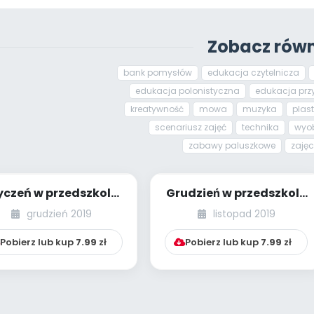
Zobacz równ
bank pomysłów
edukacja czytelnicza
edukacja polonistyczna
edukacja prz
kreatywność
mowa
muzyka
plas
scenariusz zajęć
technika
wyob
zabawy paluszkowe
zaję
yczeń w przedszkolu
Grudzień w przedszkolu
BP - bank pomysłów]
[PBP - bank pomysłów]
grudzień 2019
listopad 2019
Pobierz lub kup
7.99
zł
Pobierz lub kup
7.99
zł