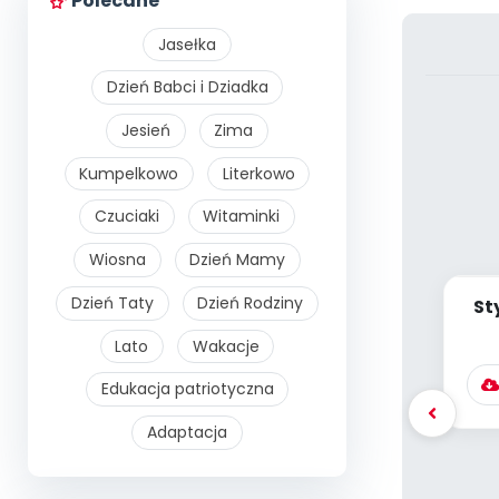
Polecane
Jasełka
Dzień Babci i Dziadka
Jesień
Zima
Kumpelkowo
Literkowo
Czuciaki
Witaminki
Wiosna
Dzień Mamy
Dzień Taty
Dzień Rodziny
St
[P
Lato
Wakacje
Edukacja patriotyczna
Adaptacja