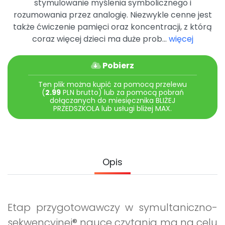
stymulowanie myślenia symbolicznego i
Promocje
rozumowania przez analogię. Niezwykle cenne jest
Pomoc
także ćwiczenie pamięci oraz koncentracji, z którą
coraz więcej dzieci ma duże prob...
więcej
Pobierz
Ten plik można kupić za pomocą przelewu
(
2.99
PLN brutto) lub za pomocą pobrań
dołączanych do miesięcznika BLIŻEJ
PRZEDSZKOLA lub usługi bliżej MAX.
Opis
Etap przygotowawczy w symultaniczno-
sekwencyjnej® nauce czytania ma na celu