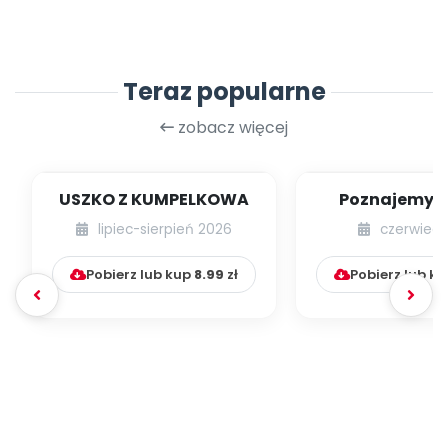
Teraz popularne
zobacz więcej
USZKO Z KUMPELKOWA
Poznajemy li
lipiec-sierpień 2026
czerwiec 
Pobierz lub kup
8.99
zł
Pobierz lub k