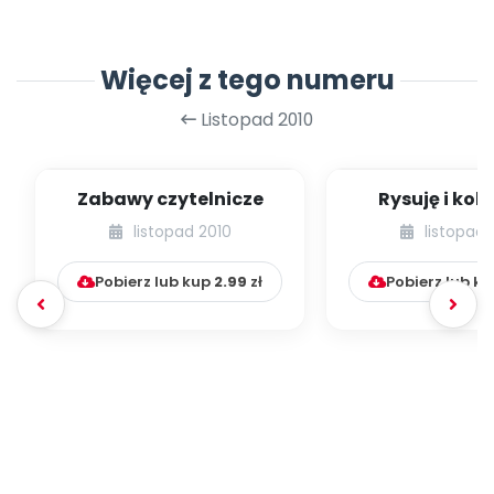
Więcej z tego numeru
Listopad 2010
Zabawy czytelnicze
Rysuję i kolo
zabaw
listopad 2010
listopad 
grafomotoryc
dzieci p.
Pobierz lub kup
2.99
zł
Pobierz lub k