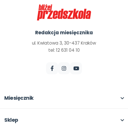
Redakcja miesięcznika
ul. Kwiatowa 3, 30-437 Kraków
tel: 12 631 04 10
Miesięcznik
O miesięczniku
W numerze
Sklep