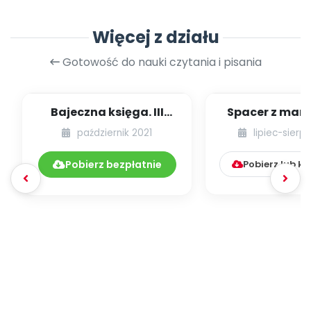
Więcej z działu
Gotowość do nauki czytania i pisania
Bajeczna księga. III
Spacer z mamą
edycja projektu
październik 2021
lipiec-sierp
czytelniczego
Pobierz bezpłatnie
Pobierz lub k