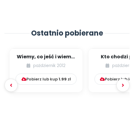
Ostatnio pobierane
Wiemy, co jeść i wiemy,
Kto chodzi po
jak jeść (scenariusz
grzybów k
październik 2012
październi
zajęć)...
przyniesie (sce
Pobierz lub kup
1.99
zł
Pobierz lub k