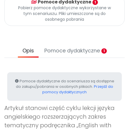
Pomoce dydaktyczne
1
Archiwalne numery
Pobierz pomoce dydaktyczne wykorzystane w
Promocje
tym scenariuszu. Pliki umieszczone są do
Pomoc
osobnego pobrania
Opis
Pomoce dydaktyczne
1
Pomoce dydaktyczne do scenariusza są dostępne
do zakupu/pobrania w osobnych plikach.
Przejdź do
pomocy dydaktycznych
Artykuł stanowi część cyklu lekcji języka
angielskiego rozszerzających zakres
tematyczny podręcznika „English with