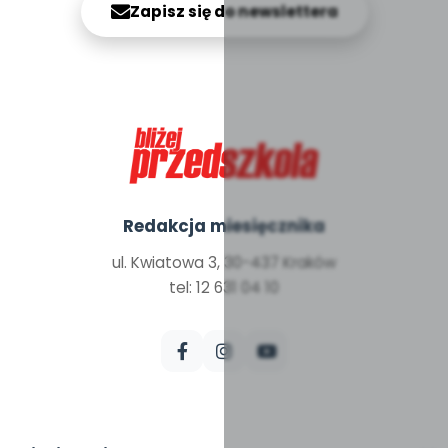
Zapisz się do newslettera
Redakcja miesięcznika
ul. Kwiatowa 3, 30-437 Kraków
tel: 12 631 04 10