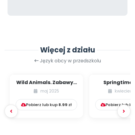
Więcej z działu
Język obcy w przedszkolu
Wild Animals. Zabawy z
Springtime 
językiem angielskim na
Zabawy z ję
maj 2025
kwiecień 
czerwiec...
angielskim 
Pobierz lub kup
8.99
zł
Pobierz lub k