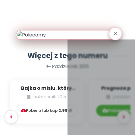
Więcej z tego numeru
Październik 2015
Bajka o misiu, który
Prognoza po
uwielbiał czekoladę -
opowiada
październik 2015
październi
opowiadanie...
Pobierz lub kup
2.99
zł
Pobierz bez