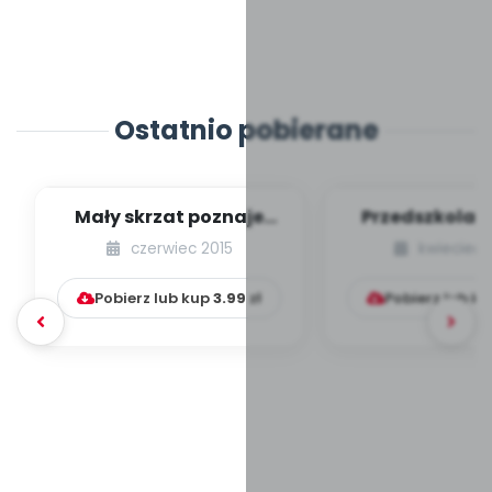
Ostatnio pobierane
Mały skrzat poznaje
Przedszkola 
świat – Hiszpania
świata – M
czerwiec 2015
kwiecień 
[zabawy tematyczn...
Pobierz lub kup
3.99
zł
Pobierz lub k