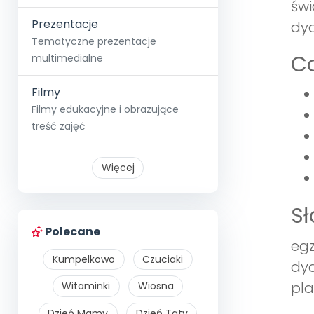
świ
Prezentacje
dyd
Tematyczne prezentacje
Co
multimedialne
Filmy
Filmy edukacyjne i obrazujące
treść zajęć
Więcej
S
Polecane
egz
Kumpelkowo
Czuciaki
dyd
pla
Witaminki
Wiosna
Dzień Mamy
Dzień Taty