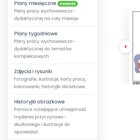
online lub stacjonarnie.
Plany miesięczne
Szko
Film
Wygr
nowość
Społeczność
Strona główna
Poznaj pakiet MAX
Wszystkie projekty
Skontaktuj się
Wit
Plany pracy wychowawczo-
O miesięczniku
O Akademii
+48 12 631 04 10
Zdro
dydaktycznej na cały miesiąc
Zam
Kio
kontakt@blizejprzedszkola.pl
Szko
E-wy
Doo
Plany tygodniowe
Pozn
Plany pracy wychowawczo-
dydaktycznej do tematów
Akredyt
Wydanie l
∞
Pakiet 
Dodaj wpis
Sen
kompleksowych
Akademia Edu
Pełen dostęp
Zob
Testuj przez 7 dni
Patr
Strefy, k
przedłużenie a
NP.5470.4.20
Zdjęcia i rysunki
Zam
Zob
Fotografie, ilustracje, karty pracy,
kolorowanki, historyjki obrazkowe
Historyjki obrazkowe
Pomoce rozwijające umiejętność
myślenia przyczynowo-
skutkowego i ilustracje do
opowiadań.