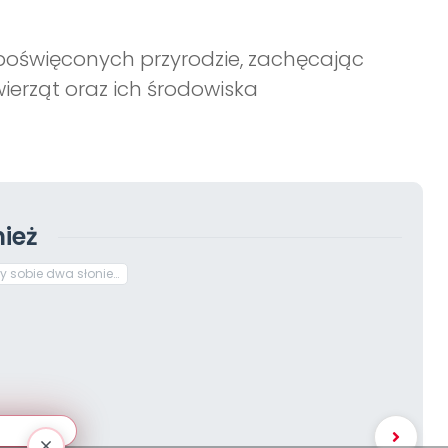
poświęconych przyrodzie, zachęcając
ierząt oraz ich środowiska
ież
ły sobie dwa słonie…