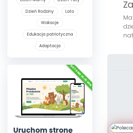
Z
Dzień Rodziny
Lato
Mat
Wakacje
dzi
Edukacja patriotyczna
nat
Adaptacja
Uruchom stronę