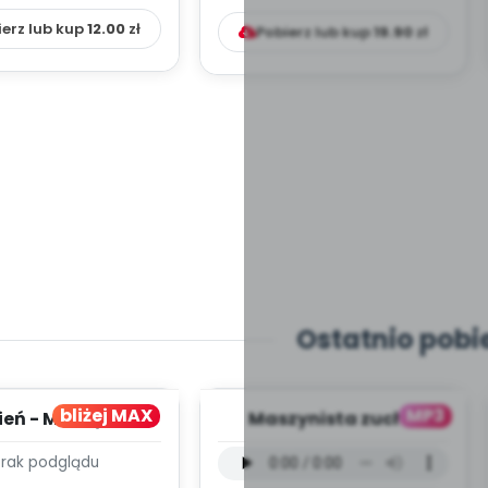
ierz lub kup
12.00
zł
Pobierz lub kup
19.90
zł
Ostatnio pobi
bliżej MAX
MP3
ień - MIESIĘCZNY
Maszynista zuch -
PLAN PRACY
wersja wokalna (PD,
Brak podglądu
HOWAWCZO –
mp3)