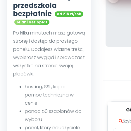
przedszkola
bezpłatnie
od 218 zł/rok
14 dni bez opłat
Po kilku minutach masz gotową
stronę i dostęp do prostego
panelu. Dodajesz własne treści,
wybierasz wygląd i sprawdzasz
wszystko na stronie swojej
placówki.
hosting, SSL, kopie i
pomoc techniczna w
cenie
G
ponad 50 szablonów do
warz
wyboru
Szy
me
panel, który nauczyciele