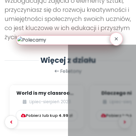
Wzbogacając zajęcia o elementy sztuki,
przyczyniasz się do rozwoju kreatywności i
umiejętności społecznych swoich uczniów,
co jest kluczowe w ich edukacji i przyszłym
życiu.
Więcej z działu
Felietony
World is my classroom!
Dlaczego nie
Idea leśnego
ubierać dzi
Lipiec-sierpień 2023
Lipiec-sierp
przedszkola w Wielk...
butów, czyli p
Pobierz lub kup
4.99
zł
Pobierz lub k