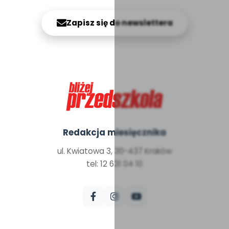
Zapisz się do newslettera
Redakcja miesięcznika
ul. Kwiatowa 3, 30-437 Kraków
tel: 12 631 04 10