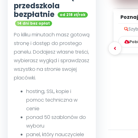
przedszkola
bezpłatnie
od 218 zł/rok
Poznaje
14 dni bez opłat
Szyb
Po kilku minutach masz gotową
Pob
stronę i dostęp do prostego
panelu. Dodajesz własne treści,
wybierasz wygląd i sprawdzasz
wszystko na stronie swojej
placówki.
hosting, SSL, kopie i
pomoc techniczna w
cenie
ponad 50 szablonów do
wyboru
panel, który nauczyciele