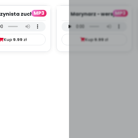
MP3
MP3
zynista zuch -
Marynarz - wersja
ja wokalna (PD,
wokalna (PD, mp3)
mp3)
Kup
9.99
zł
Kup
9.99
zł