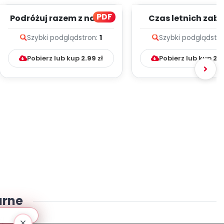
PDF
Podróżuj razem z nami -
Czas letnich zab
zapis melodii i tekst
zapis melodii i te
Szybki podgląd
stron:
1
Szybki podgląd
str
Pobierz lub kup
2.99
zł
Pobierz lub kup
2.
arne
j