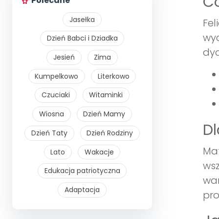
Co
Polecane
Jasełka
Fel
wyc
Dzień Babci i Dziadka
dyd
Jesień
Zima
Kumpelkowo
Literkowo
Czuciaki
Witaminki
Wiosna
Dzień Mamy
Dl
Dzień Taty
Dzień Rodziny
Mat
Lato
Wakacje
wsz
Edukacja patriotyczna
war
Adaptacja
pro