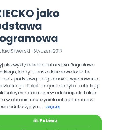
e
y
Gotowa w mniej niż 10 min • 14 dni bez opłat
Zobacz nas na Instagramie
Bliżej Pieska
IECKO jako
Pomoc zwierzętom
TikTok
odstawa
Nowości
Zobacz nas na TikToku
wej
Książka (dla) Przedszkolaka
Zapowiedzi
rogramowa
Promowanie czytelnictwa
YouTube
zkoli
Polecamy
Filmy edukacyjne
ław Śliwerski
Styczeń 2017
osk Online.
5 czerwca 2024 r. uzyskała
Promocje
19 r. Nr decyzji:
j niezwykły felieton autorstwa Bogusława
Archiwalne numery
rskiego, który porusza kluczowe kwestie
zane z podstawą programową wychowania
Pomoc
szkolnego. Tekst ten jest nie tylko refleksją
ktualnymi reformami w edukacji, ale także
m w obronie nauczycieli i ich autonomii w
sie edukacyjnym. ...
więcej
Pobierz