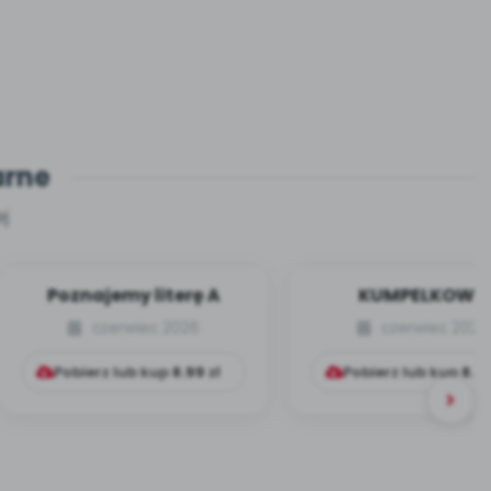
arne
j
Poznajemy literę A
KUMPELKOWO
czerwiec 2026
czerwiec 2026
Pobierz lub kup
8.99
zł
Pobierz lub kup
8.9