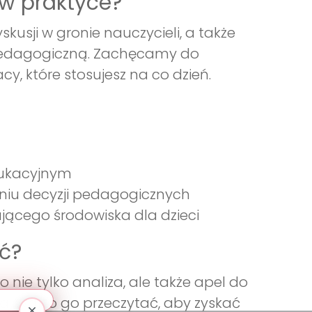
 w praktyce?
kusji w gronie nauczycieli, a także
ą pedagogiczną. Zachęcamy do
y, które stosujesz na co dzień.
dukacyjnym
iu decyzji pedagogicznych
ającego środowiska dla dzieci
ć?
nie tylko analiza, ale także apel do
cą. Warto go przeczytać, aby zyskać