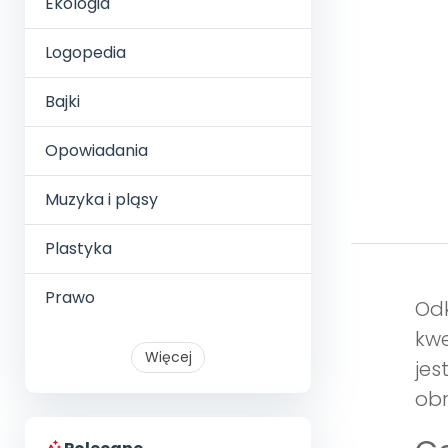
Ekologia
Logopedia
Bajki
Opowiadania
Muzyka i pląsy
Plastyka
Prawo
Odk
kwe
Więcej
jes
obr