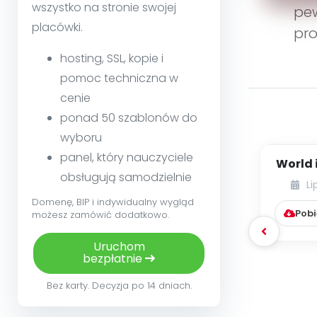
wszystko na stronie swojej
pew
placówki.
pro
hosting, SSL, kopie i
pomoc techniczna w
cenie
ponad 50 szablonów do
wyboru
panel, który nauczyciele
World 
obsługują samodzielnie
I
Li
przed
Domenę, BIP i indywidualny wygląd
Pobi
możesz zamówić dodatkowo.
Uruchom
bezpłatnie
Bez karty. Decyzja po 14 dniach.