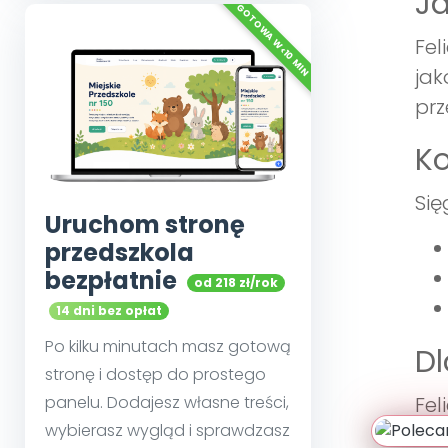
Ja
Fel
jak
prz
Ko
Się
Uruchom stronę
przedszkola
bezpłatnie
od 218 zł/rok
14 dni bez opłat
Po kilku minutach masz gotową
Dl
stronę i dostęp do prostego
panelu. Dodajesz własne treści,
Fel
wybierasz wygląd i sprawdzasz
nau