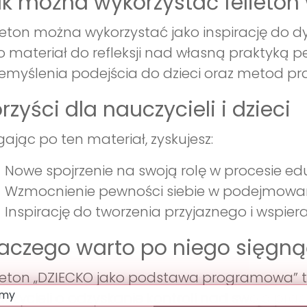
k można wykorzystać felieton
ieton można wykorzystać jako inspirację do dys
o materiał do refleksji nad własną praktyk
emyślenia podejścia do dzieci oraz metod prac
rzyści dla nauczycieli i dzieci
gając po ten materiał, zyskujesz:
Nowe spojrzenie na swoją rolę w procesie e
Wzmocnienie pewności siebie w podejmowan
Inspirację do tworzenia przyjaznego i wspier
aczego warto po niego sięgną
ieton „DZIECKO jako podstawa programowa” to 
czycieli o odzyskanie kontroli nad swoją pra