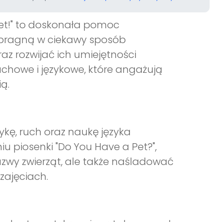
 Pet!" to doskonała pomoc
y pragną w ciekawy sposób
z rozwijać ich umiejętności
uchowe i językowe, które angażują
ią.
ykę, ruch oraz naukę języka
u piosenki "Do You Have a Pet?",
azwy zwierząt, ale także naśladować
zajęciach.