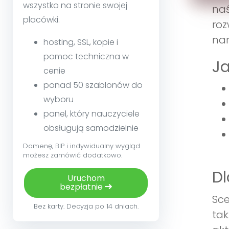
wszystko na stronie swojej
naś
placówki.
roz
nar
hosting, SSL, kopie i
pomoc techniczna w
Ja
cenie
ponad 50 szablonów do
wyboru
panel, który nauczyciele
obsługują samodzielnie
Domenę, BIP i indywidualny wygląd
możesz zamówić dodatkowo.
Dl
Uruchom
bezpłatnie
Sce
Bez karty. Decyzja po 14 dniach.
tak