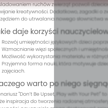
ladowaniem ruchów zwierząt pozwoli dziecio
wijanie kreatywności. Dodatkowo, zagadki o z
zędziem do utrwalania nowego słownictwa w 
kie daje korzyści nauczycielow
Rozwój umiejętności językowych dzieci poprze
Wzmacnianie więzi społecznych i umiejętnoś
Możliwość wykorzystania materiału w różny
Przyjemna forma nauki, która motywuje dzi
zajęciach.
aczego warto po niego sięgną
nariusz "Don’t Be Upset, Play with Your Pet!" to
że inspiracja do tworzenia radosnej atmosfery 