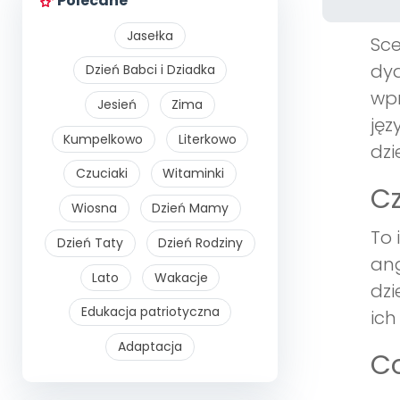
Polecane
Jasełka
Sce
dyd
Dzień Babci i Dziadka
wpr
Jesień
Zima
jęz
Kumpelkowo
Literkowo
dzi
Czuciaki
Witaminki
Cz
Wiosna
Dzień Mamy
To 
Dzień Taty
Dzień Rodziny
ang
Lato
Wakacje
dzi
Edukacja patriotyczna
ich
Adaptacja
Co