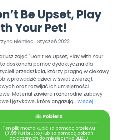
e
y
Gotowa w mniej niż 10 min • 14 dni bez opłat
Zobacz nas na Instagramie
Bliżej Pieska
n’t Be Upset, Play
Pomoc zwierzętom
TikTok
th Your Pet!
Nowości
Zobacz nas na TikToku
wej
Książka (dla) Przedszkolaka
Zapowiedzi
Promowanie czytelnictwa
rzyna Niemiec
Styczeń 2022
YouTube
zkoli
Polecamy
Filmy edukacyjne
riusz zajęć "Don’t Be Upset, Play with Your
osk Online.
5 czerwca 2024 r. uzyskała
Promocje
" to doskonała pomoc dydaktyczna dla
19 r. Nr decyzji:
ycieli przedszkola, którzy pragną w ciekawy
Archiwalne numery
ób wprowadzić dzieci w świat zwierząt
wych oraz rozwijać ich umiejętności
Pomoc
kowe. Materiał zawiera różnorodne zabawy
we i językowe, które angażują...
więcej
Pobierz
Ten plik można kupić za pomocą przelewu
(
7.99
PLN brutto) lub za pomocą pobrań
dołączanych do miesięcznika BLIŻEJ