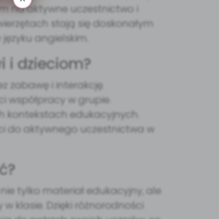
m na aktywne uczestnictwo i
wierzętach stają się doskonałym
języku angielskim.
i i dzieciom?
z zabawę i interakcję.
ci współpracy w grupie.
ch kontekstach edukacyjnych.
eci do aktywnego uczestnictwa w
ć?
 nie tylko materiał edukacyjny, ale
w klasie. Dzięki różnorodności