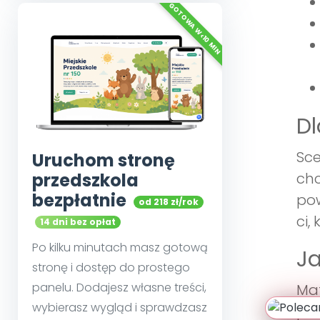
Dl
Sce
Uruchom stronę
przedszkola
chc
bezpłatnie
pow
od 218 zł/rok
ci,
14 dni bez opłat
Po kilku minutach masz gotową
Ja
stronę i dostęp do prostego
panelu. Dodajesz własne treści,
Mat
wybierasz wygląd i sprawdzasz
poł