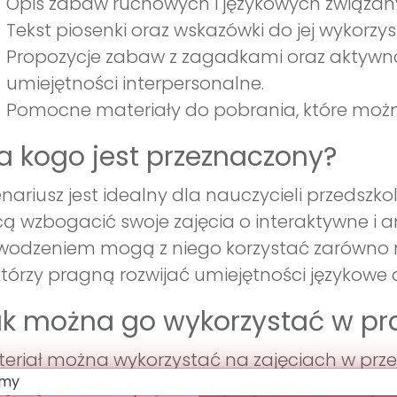
Opis zabaw ruchowych i językowych związa
Tekst piosenki oraz wskazówki do jej wykorzys
Propozycje zabaw z zagadkami oraz aktywnoś
umiejętności interpersonalne.
Pomocne materiały do pobrania, które można
a kogo jest przeznaczony?
nariusz jest idealny dla nauczycieli przedsz
ą wzbogacić swoje zajęcia o interaktywne i
odzeniem mogą z niego korzystać zarówno nau
 którzy pragną rozwijać umiejętności językowe 
k można go wykorzystać w pr
eriał można wykorzystać na zajęciach w prze
ączą ruch, muzykę i naukę. Wprowadzenie pio