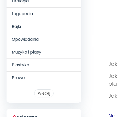
Ekologia
Logopedia
Bajki
Opowiadania
Muzyka i pląsy
Jak
Plastyka
Ja
Prawo
pla
Więcej
Ja
Na 