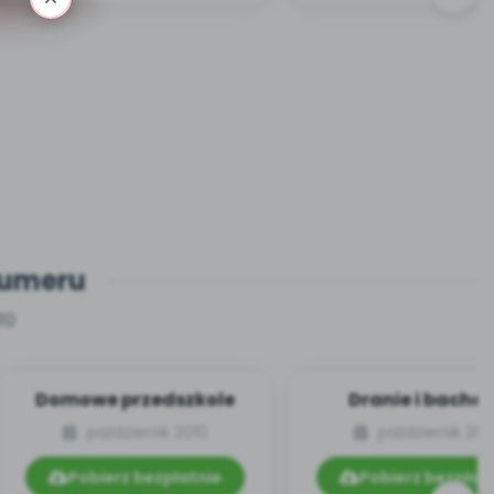
numeru
10
Domowe przedszkole
Dranie i bachor
październik 2010
październik 201
Pobierz bezpłatnie
Pobierz bezpłat