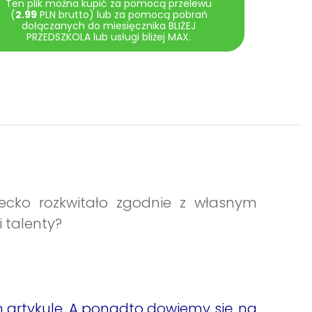
Ten plik można kupić za pomocą przelewu
(
2.99
PLN brutto) lub za pomocą pobrań
dołączanych do miesięcznika BLIŻEJ
PRZEDSZKOLA lub usługi bliżej MAX.
ecko rozkwitało zgodnie z własnym
 talenty?
m artykule. A ponadto dowiemy się, na