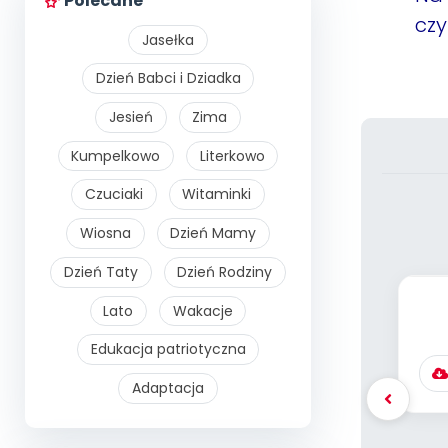
Polecane
cz
Jasełka
Dzień Babci i Dziadka
Jesień
Zima
Kumpelkowo
Literkowo
Czuciaki
Witaminki
Wiosna
Dzień Mamy
Dzień Taty
Dzień Rodziny
Lato
Wakacje
F
Edukacja patriotyczna
Adaptacja