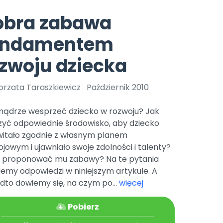
e
y
Gotowa w mniej niż 10 min • 14 dni bez opłat
Zobacz nas na Instagramie
Bliżej Pieska
obra zabawa
Pomoc zwierzętom
TikTok
undamentem
Nowości
Zobacz nas na TikToku
wej
Książka (dla) Przedszkolaka
Zapowiedzi
zwoju dziecka
Promowanie czytelnictwa
YouTube
zkoli
Polecamy
Filmy edukacyjne
orzata Taraszkiewicz
Październik 2010
osk Online.
5 czerwca 2024 r. uzyskała
Promocje
19 r. Nr decyzji:
mądrze wesprzeć dziecko w rozwoju? Jak
Archiwalne numery
zyć odpowiednie środowisko, aby dziecko
witało zgodnie z własnym planem
Pomoc
jowym i ujawniało swoje zdolności i talenty?
e proponować mu zabawy? Na te pytania
iemy odpowiedzi w niniejszym artykule. A
dto dowiemy się, na czym po...
więcej
Pobierz