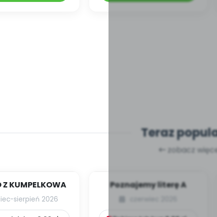
Teraz popul
zobacz więce
 Z KUMPELKOWA
Poznajemy literę A
piec-sierpień 2026
czerwiec 2026