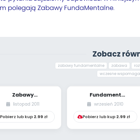
ym polegają Zabawy FundaMentalne.
Zobacz równ
zabawy fundamentalne
zabawa
roz
wczesne wspomaga
Zabawy
Fundament
undaMentalne dla
efektywnego rozwoju
listopad 2011
wrzesień 2010
przedszkoli
dziecka
Pobierz lub kup
2.99
zł
Pobierz lub kup
2.99
zł