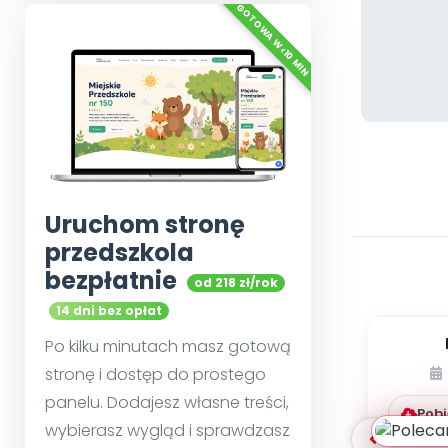
Uruchom stronę
przedszkola
bezpłatnie
od 218 zł/rok
14 dni bez opłat
Po kilku minutach masz gotową
pedag
stronę i dostęp do prostego
krok
panelu. Dodajesz własne treści,
Pobi
wybierasz wygląd i sprawdzasz