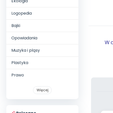
Ekologia
Logopedia
Bajki
Opowiadania
W a
Muzyka i pląsy
Plastyka
Prawo
Więcej