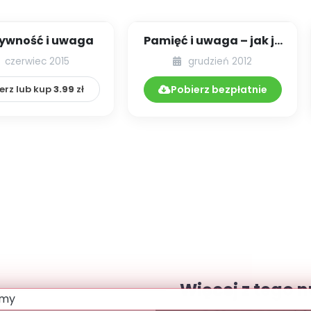
ywność i uwaga
Pamięć i uwaga – jak ją
stymulować podczas
czerwiec 2015
grudzień 2012
zabaw z dzie...
erz lub kup
3.99
zł
Pobierz bezpłatnie
Więcej z tego 