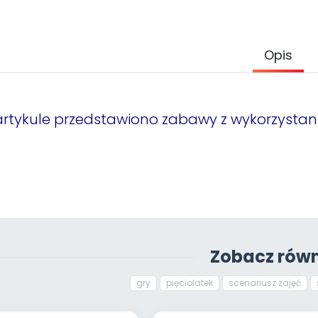
Opis
rtykule przedstawiono zabawy z wykorzystan
Zobacz równ
gry
pięciolatek
scenariusz zajęć