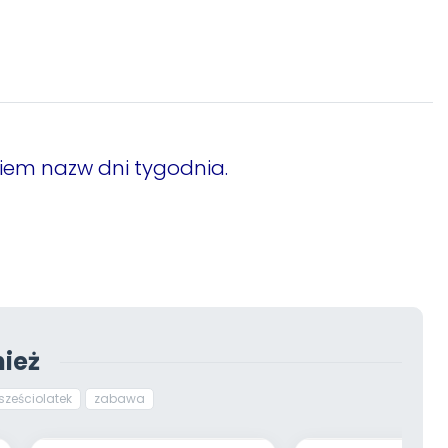
iem nazw dni tygodnia.
ież
sześciolatek
zabawa