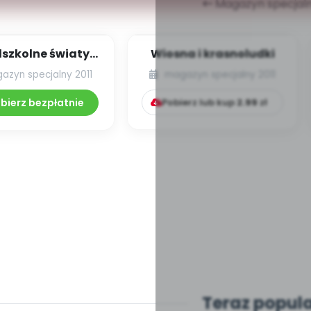
Magazyn specjaln
dszkolne światy
Wiosna i krasnoludki
dwa...
azyn specjalny 2011
magazyn specjalny 2011
bierz bezpłatnie
Pobierz lub kup
2.99
zł
Teraz popul