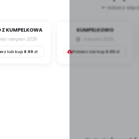
zobacz więce
 Z KUMPELKOWA
KUMPELKOWO
piec-sierpień 2026
czerwiec 2026
erz lub kup
8.99
zł
Pobierz lub kup
8.99
zł