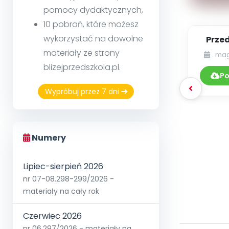
pomocy dydaktycznych,
10 pobrań, które możesz
wykorzystać na dowolne
Prze
materiały ze strony
mag
blizejprzedszkola.pl.
Po
Wypróbuj przez 7 dni
Numery
Lipiec-sierpień 2026
nr 07-08.298-299/2026 -
materiały na cały rok
Czerwiec 2026
nr 06.297/2026 - materiały na