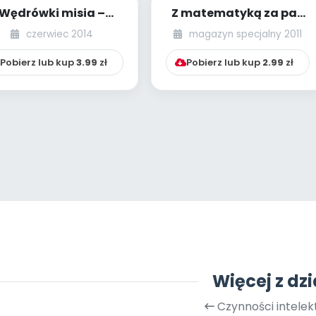
Wędrówki misia –
Z matematyką za pan
oznajemy zwyczaje
brat już od
czerwiec 2014
magazyn specjalny 2011
edźwiedzia w grze...
najmłodszych lat
Pobierz lub kup
3.99
zł
Pobierz lub kup
2.99
zł
Więcej z dzi
Czynności intelek