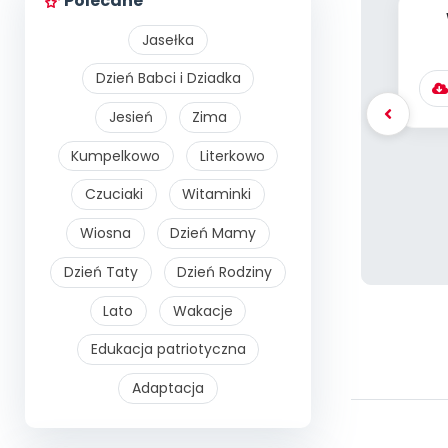
Polecane
p
Jasełka
ni
Dzień Babci i Dziadka
Jesień
Zima
Kumpelkowo
Literkowo
Czuciaki
Witaminki
Wiosna
Dzień Mamy
Dzień Taty
Dzień Rodziny
Lato
Wakacje
Edukacja patriotyczna
Adaptacja