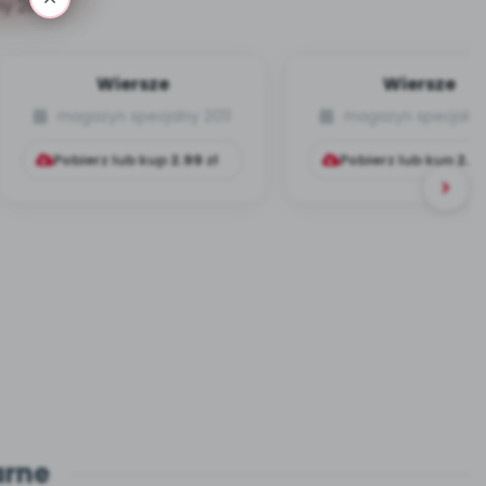
y 2011
Wiersze
Wiersze
magazyn specjalny 2011
magazyn specjalny 
Pobierz lub kup
2.99
zł
Pobierz lub kup
2.9
arne