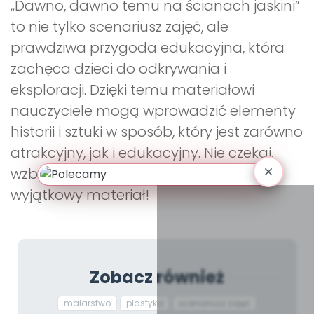
„Dawno, dawno temu na ścianach jaskini”
to nie tylko scenariusz zajęć, ale
prawdziwa przygoda edukacyjna, która
zachęca dzieci do odkrywania i
eksploracji. Dzięki temu materiałowi
nauczyciele mogą wprowadzić elementy
historii i sztuki w sposób, który jest zarówno
atrakcyjny, jak i edukacyjny. Nie czekaj,
wzbogac swoją ofertę zajęć o ten
wyjątkowy materiał!
Zobacz również
malarstwo
plastyka
scenariusz zajęć