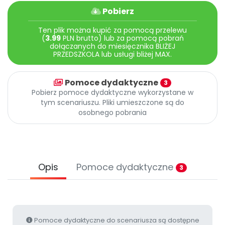
Archiwalne numery
Pobierz
Promocje
Pomoc
Ten plik można kupić za pomocą przelewu
(
3.99
PLN brutto) lub za pomocą pobrań
dołączanych do miesięcznika BLIŻEJ
PRZEDSZKOLA lub usługi bliżej MAX.
Pomoce dydaktyczne
3
Pobierz pomoce dydaktyczne wykorzystane w
tym scenariuszu. Pliki umieszczone są do
osobnego pobrania
Opis
Pomoce dydaktyczne
3
Pomoce dydaktyczne do scenariusza są dostępne