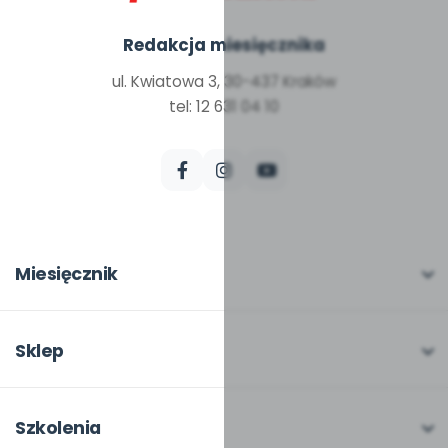
Redakcja miesięcznika
ul. Kwiatowa 3, 30-437 Kraków
tel: 12 631 04 10
Miesięcznik
O miesięczniku
W numerze
Sklep
Scenariusze i artykuły
Pełna oferta
Pomoce dydaktyczne
Moje zakupy
Szkolenia