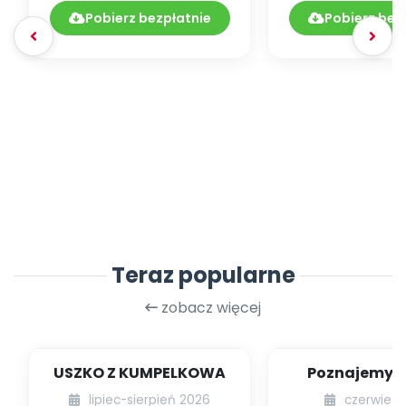
05.224/2020
Pobierz bezpłatnie
Pobierz bez
Teraz popularne
zobacz więcej
USZKO Z KUMPELKOWA
Poznajemy li
lipiec-sierpień 2026
czerwiec 