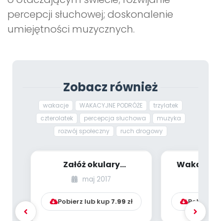
percepcji słuchowej; doskonalenie
umiejętności muzycznych.
Zobacz również
wakacje
WAKACYJNE PODRÓŻE
trzylatek
czterolatek
percepcja słuchowa
muzyka
rozwój społeczny
ruch drogowy
Załóż okulary
Wakacyjn
przeciwsłoneczne i
[PBP - dzie
maj 2017
ma
ruszaj na wakacje
num
bezp...
Pobierz lub kup
7.99
zł
Pobierz l