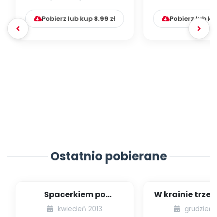
Pobierz lub kup
8.99
zł
Pobierz lub k
Ostatnio pobierane
Spacerkiem po
W krainie trze
Krakowie (inscenizacja
kwiecień 2013
grudzień 
muzyczno-ruchowa)