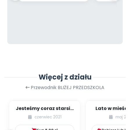
Więcej z działu
Przewodnik BLIŻEJ PRZEDSZKOLA
Jesteśmy coraz starsi -
Lato w mieście
zestaw
dzieci młods
czerwiec 2021
maj 20
numer 1