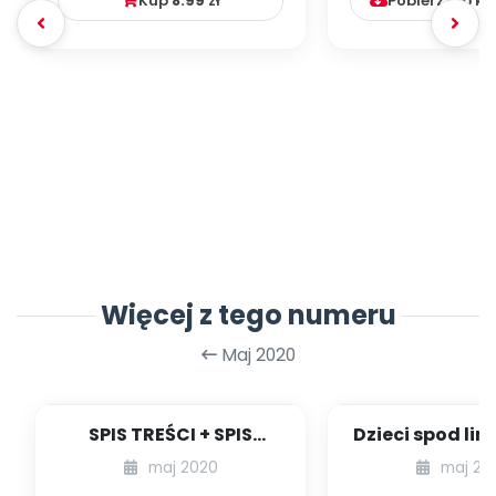
Kup
8.99
zł
Pobierz lub k
Więcej z tego numeru
Maj 2020
SPIS TREŚCI + SPIS
Dzieci spod lini
POMOCY
to chodzi w e
maj 2020
maj 20
DYDAKTYCZNYCH