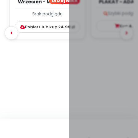
bliżej MAX
Wrzesień - MIESIĘCZNY
PLAKAT - ADAP
PLAN PRACY
PORADNIK DLA 
Szybki podglą
Brak podglądu
WYCHOWAWCZO –
DYDAKTYC...
Kup
4.9
Pobierz lub kup
24.99
zł