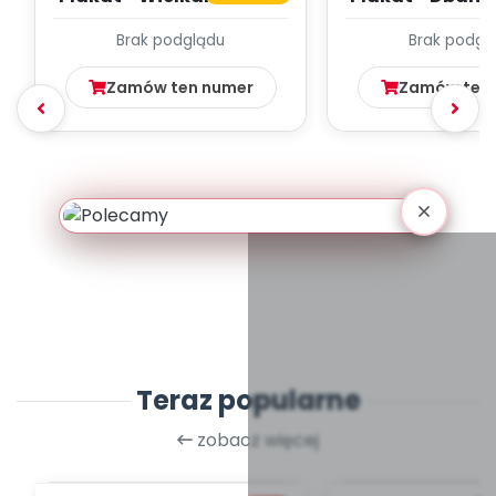
tuż!
Brak podglądu
Brak podgl
Zamów ten numer
Zamów ten
Teraz popularne
zobacz więcej