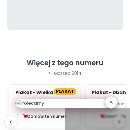
Więcej z tego numeru
Marzec 2014
PLAKAT
Plakat - Wielkanoc tuż-
Plakat - Dbamy
tuż!
Brak podglądu
Brak podgl
Zamów ten numer
Zamów ten