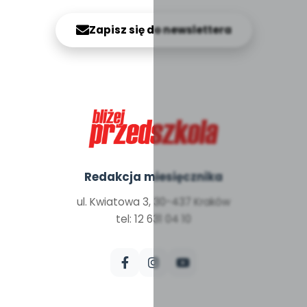
Zapisz się do newslettera
Redakcja miesięcznika
ul. Kwiatowa 3, 30-437 Kraków
tel: 12 631 04 10