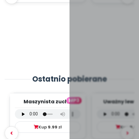
Ostatnio pobierane
MP3
Maszynista zuch -
Uważny lew -
wersja wokalna (PD,
wokalna (PD
mp3)
Kup
9.99
zł
Kup
9.9