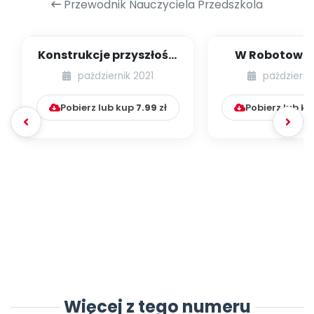
Przewodnik Nauczyciela Przedszkola
Konstrukcje przyszłości
W Robotowie 
[PBP - dzieci młodsze -
dzieci młodsze
październik 2021
październi
numer 3...
5]
Pobierz lub kup
7.99
zł
Pobierz lub k
Więcej z tego numeru