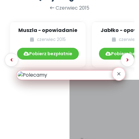
Czerwiec 2015
Muszla - opowiadanie
Jabłko - opow
czerwiec 2015
czerwiec 
Pobierz bezpłatnie
Pobierz bez