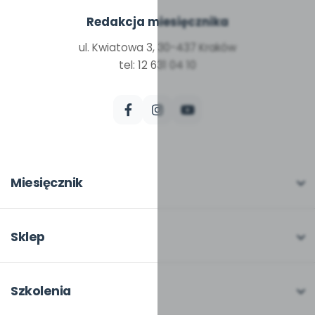
Redakcja miesięcznika
ul. Kwiatowa 3, 30-437 Kraków
tel: 12 631 04 10
Miesięcznik
O miesięczniku
W numerze
Sklep
Scenariusze i artykuły
Pełna oferta
Pomoce dydaktyczne
Moje zakupy
Szkolenia