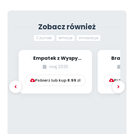
Zobacz również
Czuciaki
emocje
innowacje
Empatek z Wyspy
Brawojk
Współczucia
D
maj 2026
styc
Pobierz lub kup
8.99
zł
Pobierz l