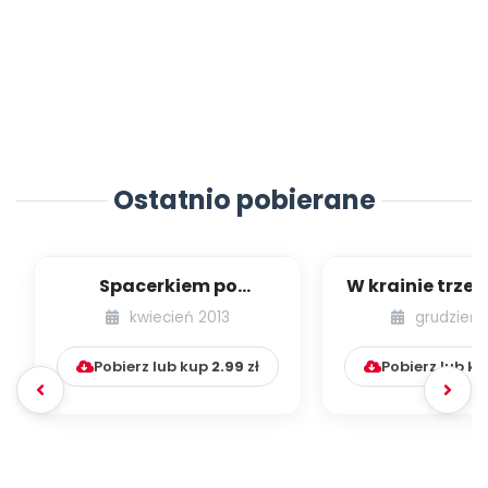
Ostatnio pobierane
Spacerkiem po
W krainie trze
Krakowie (inscenizacja
kwiecień 2013
grudzień 
muzyczno-ruchowa)
Pobierz lub kup
2.99
zł
Pobierz lub k