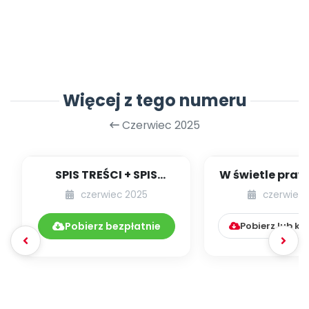
Więcej z tego numeru
Czerwiec 2025
SPIS TREŚCI + SPIS
W świetle prawa
POMOCY
[kącik eksp
czerwiec 2025
czerwiec 
DYDAKTYCZNYCH
06.285/2025
Pobierz bezpłatnie
Pobierz lub k