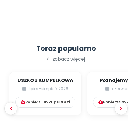
Teraz popularne
zobacz więcej
USZKO Z KUMPELKOWA
Poznajemy li
lipiec-sierpień 2026
czerwiec 
Pobierz lub kup
8.99
zł
Pobierz lub k