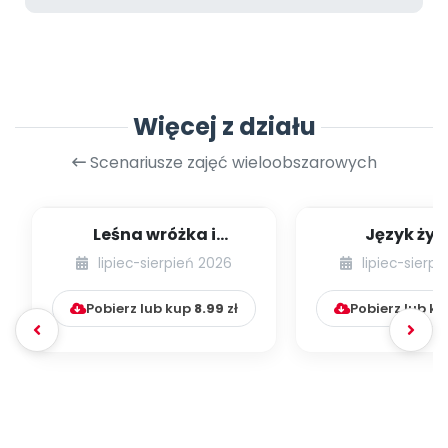
Więcej z działu
Scenariusze zajęć wieloobszarowych
Leśna wróżka i
Język żyr
przyjaciele
lipiec-sierpień 2026
lipiec-sierp
Pobierz lub kup
8.99
zł
Pobierz lub k