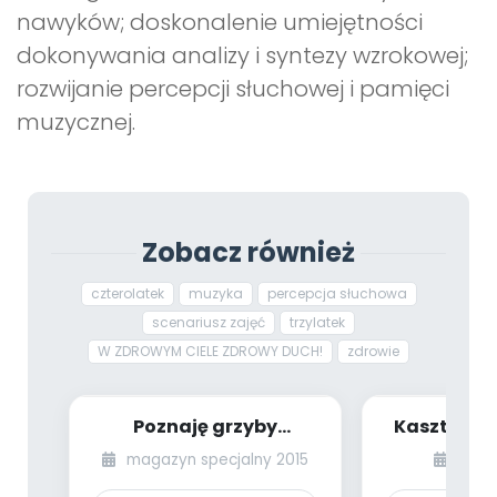
nawyków; doskonalenie umiejętności
dokonywania analizy i syntezy wzrokowej;
rozwijanie percepcji słuchowej i pamięci
muzycznej.
Zobacz również
czterolatek
muzyka
percepcja słuchowa
scenariusz zajęć
trzylatek
W ZDROWYM CIELE ZDROWY DUCH!
zdrowie
Poznaję grzyby
Kasztank
(scenariusz zajęć dla
[PBP - dzie
magazyn specjalny 2015
wrze
dzieci 4- i 5-letn...
num