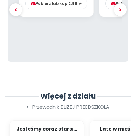
Pobierz lub kup
2.99
zł
Pobierz l
Więcej z działu
Przewodnik BLIŻEJ PRZEDSZKOLA
Jesteśmy coraz starsi -
Lato w mieście
zestaw
dzieci młods