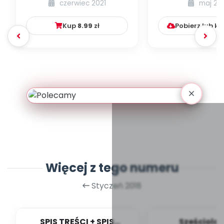
czerwiec 2021
maj 20
numer 1
Kup
8.99
zł
Pobierz lub k
Więcej z tego numeru
Styczeń 2018
SPIS TREŚCI + SPIS
Sześciolat