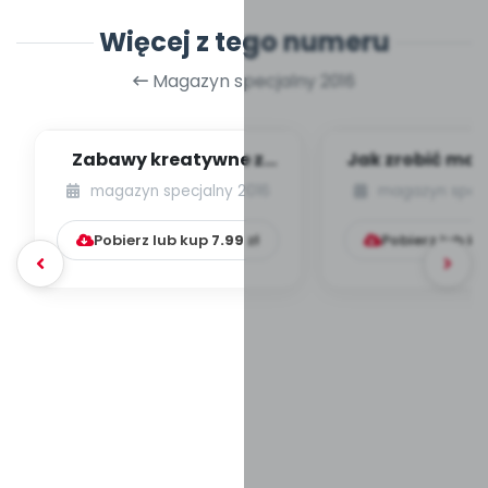
Więcej z tego numeru
Magazyn specjalny 2016
Zabawy kreatywne z
Jak zrobić mał
Alpino
zrobić pa
magazyn specjalny 2016
magazyn specj
[propozycje pl
Pobierz lub kup
7.99
zł
Pobierz lub k