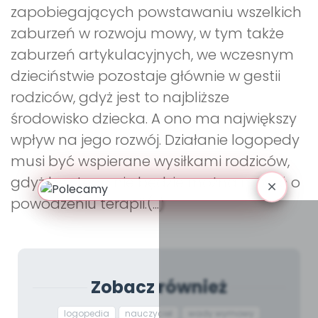
zapobiegających powstawaniu wszelkich
zaburzeń w rozwoju mowy, w tym także
zaburzeń artykulacyjnych, we wczesnym
dzieciństwie pozostaje głównie w gestii
rodziców, gdyż jest to najbliższe
środowisko dziecka. A ono ma największy
wpływ na jego rozwój. Działanie logopedy
musi być wspierane wysiłkami rodziców,
gdyż bez tego nie będzie można mówić o
powodzeniu terapii.(...)
Zobacz również
logopedia
nauczyciel
wady wymowy