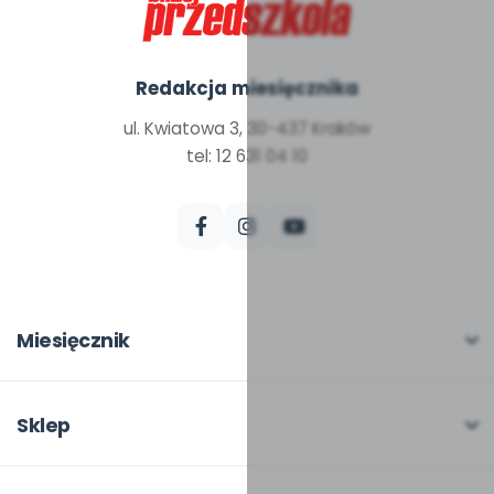
Redakcja miesięcznika
ul. Kwiatowa 3, 30-437 Kraków
tel: 12 631 04 10
Miesięcznik
O miesięczniku
W numerze
Sklep
Scenariusze i artykuły
Pełna oferta