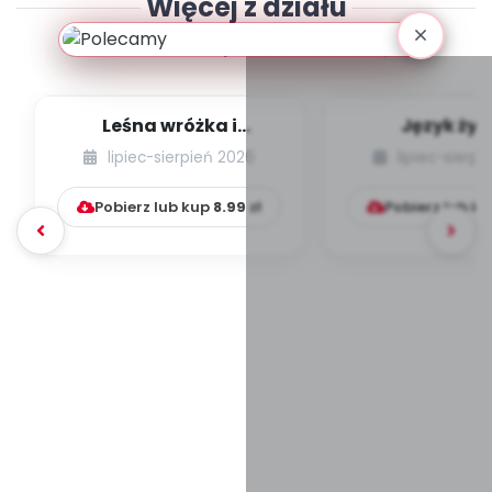
Więcej z działu
Scenariusze zajęć wieloobszarowych
Leśna wróżka i
Język żyr
przyjaciele
lipiec-sierpień 2026
lipiec-sierp
Pobierz lub kup
8.99
zł
Pobierz lub k