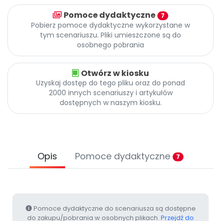
Archiwalne numery
Pomoce dydaktyczne
Promocje
7
Pobierz pomoce dydaktyczne wykorzystane w
Pomoc
tym scenariuszu. Pliki umieszczone są do
osobnego pobrania
Otwórz w kiosku
Uzyskaj dostęp do tego pliku oraz do ponad
2000 innych scenariuszy i artykułów
dostępnych w naszym kiosku.
Opis
Pomoce dydaktyczne
7
Pomoce dydaktyczne do scenariusza są dostępne
do zakupu/pobrania w osobnych plikach.
Przejdź do