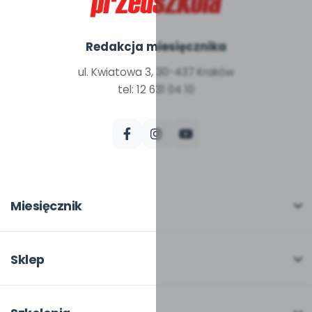
Redakcja miesięcznika
ul. Kwiatowa 3, 30-437 Kraków
tel: 12 631 04 10
Miesięcznik
O miesięczniku
W numerze
Sklep
Scenariusze i artykuły
Pełna oferta
Pomoce dydaktyczne