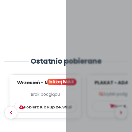
Ostatnio pobierane
bliżej MAX
Wrzesień - MIESIĘCZNY
PLAKAT - ADAP
PLAN PRACY
PORADNIK DLA 
Szybki podglą
Brak podglądu
WYCHOWAWCZO –
DYDAKTYC...
Kup
4.9
Pobierz lub kup
24.99
zł