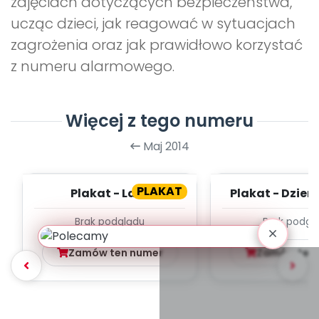
zajęciach dotyczących bezpieczeństwa,
ucząc dzieci, jak reagować w sytuacjach
zagrożenia oraz jak prawidłowo korzystać
z numeru alarmowego.
Więcej z tego numeru
Maj 2014
PLAKAT
Plakat - Lato
Plakat - Dzień
Brak podglądu
Brak podgl
Zamów ten numer
Zamów ten