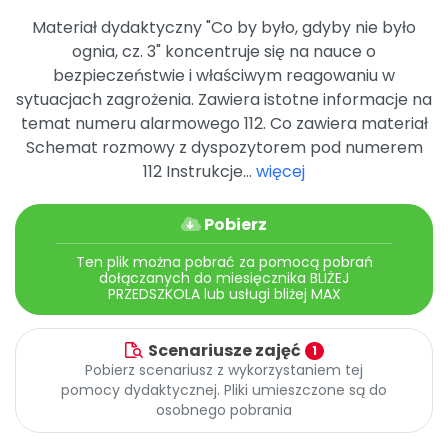
Promocje
Materiał dydaktyczny "Co by było, gdyby nie było
Pomoc
ognia, cz. 3" koncentruje się na nauce o
bezpieczeństwie i właściwym reagowaniu w
sytuacjach zagrożenia. Zawiera istotne informacje na
temat numeru alarmowego 112. Co zawiera materiał
Schemat rozmowy z dyspozytorem pod numerem
112 Instrukcje...
więcej
Pobierz
Ten plik można pobrać za pomocą pobrań
dołączanych do miesięcznika BLIŻEJ
PRZEDSZKOLA lub usługi bliżej MAX
Scenariusze zajęć
1
Pobierz scenariusz z wykorzystaniem tej
pomocy dydaktycznej. Pliki umieszczone są do
osobnego pobrania