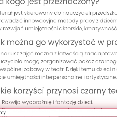
a kogo jest przeznaczony?
eriał jest skierowany do nauczycieli przedsz
owadzić innowacyjne metody pracy z dziećmi.
 rozwijać umiejętności aktorskie, kreatywność
k można go wykorzystać w pr
nariusz zajęć można z łatwością zaadaptow
czyciele mogą zorganizować pokaz czarnego t
wspólnej zabawy w teatr. Dzięki temu dzieci nie
je umiejętności interpersonalne i artystyczne.
kie korzyści przynosi czarny te
Rozwija wyobraźnię i fantazję dzieci.
Pomaga w pokonywaniu barier i wstydu.