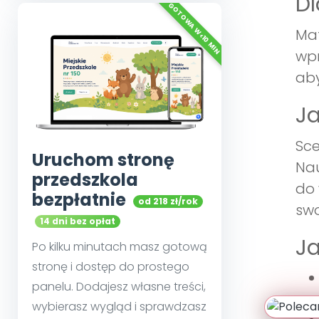
Dl
Mat
wpr
aby
Ja
Sce
Uruchom stronę
Nau
przedszkola
do 
bezpłatnie
od 218 zł/rok
swo
14 dni bez opłat
Ja
Po kilku minutach masz gotową
stronę i dostęp do prostego
panelu. Dodajesz własne treści,
wybierasz wygląd i sprawdzasz