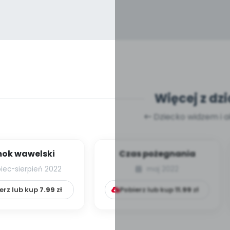
Więcej z dzi
Dziecko widzem i 
ok wawelski
Czas pożegnania
piec-sierpień 2022
maj 2022
erz lub kup
7.99
zł
Pobierz lub kup
11.99
zł