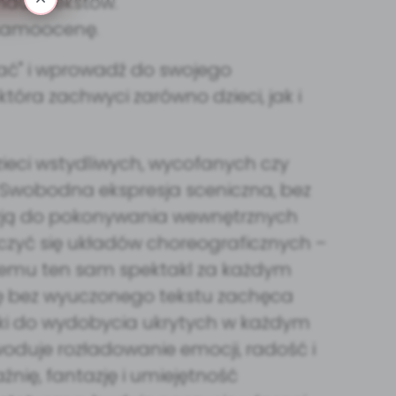
nauki tekstów.
 samoocenę.
 bać" i wprowadź do swojego
tóra zachwyci zarówno dzieci, jak i
 dzieci wstydliwych, wycofanych czy
Swobodna ekspresja sceniczna, bez
kazją do pokonywania wewnętrznych
 uczyć się układów choreograficznych –
czemu ten sam spektakl za każdym
olę bez wyuczonego tekstu zachęca
unki do wydobycia ukrytych w każdym
oduje rozładowanie emocji, radość i
źnię, fantazję i umiejętność