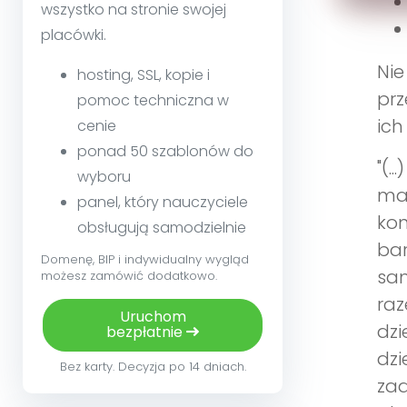
wszystko na stronie swojej
placówki.
Nie
hosting, SSL, kopie i
prz
pomoc techniczna w
ich
cenie
ponad 50 szablonów do
"(.
wyboru
maj
panel, który nauczyciele
kon
obsługują samodzielnie
bar
Domenę, BIP i indywidualny wygląd
sam
możesz zamówić dodatkowo.
raz
Uruchom
dzi
bezpłatnie
dzi
Bez karty. Decyzja po 14 dniach.
zad