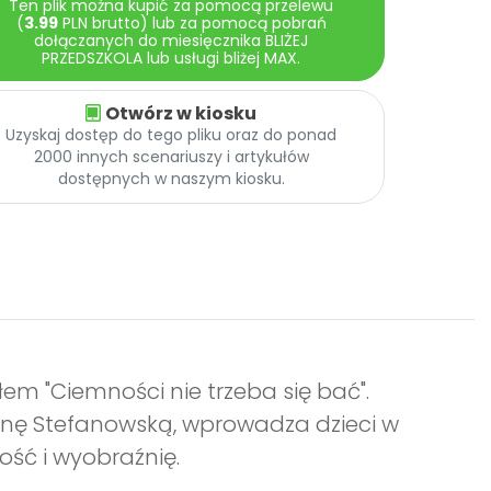
Ten plik można kupić za pomocą przelewu
(
3.99
PLN brutto) lub za pomocą pobrań
dołączanych do miesięcznika BLIŻEJ
PRZEDSZKOLA lub usługi bliżej MAX.
Otwórz w kiosku
Uzyskaj dostęp do tego pliku oraz do ponad
2000 innych scenariuszy i artykułów
dostępnych w naszym kiosku.
m "Ciemności nie trzeba się bać".
Ilonę Stefanowską, wprowadza dzieci w
ość i wyobraźnię.