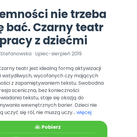
e
y
Gotowa w mniej niż 10 min • 14 dni bez opłat
Zobacz nas na Instagramie
Bliżej Pieska
emności nie trzeba
Pomoc zwierzętom
TikTok
ę bać. Czarny teatr
Nowości
Zobacz nas na TikToku
wej
Książka (dla) Przedszkolaka
Zapowiedzi
pracy z dziećmi
Promowanie czytelnictwa
YouTube
zkoli
Polecamy
Filmy edukacyjne
a Stefanowska
Lipiec-sierpień 2019
osk Online.
5 czerwca 2024 r. uzyskała
Promocje
19 r. Nr decyzji:
) Czarny teatr jest idealną formą aktywizacji
Archiwalne numery
ci wstydliwych, wycofanych czy mających
ności z zapamiętywaniem tekstu. Swobodna
Pomoc
esja sceniczna, bez konieczności
iadania tekstu, staje się okazją do
nywania wewnętrznych barier. Dzieci nie
 uczyć się ról, nie muszą uczy...
więcej
Pobierz