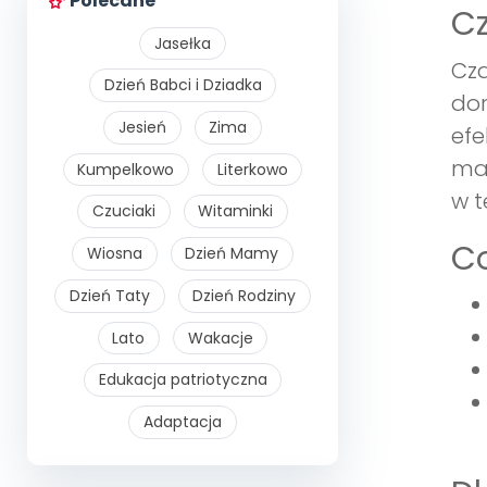
Polecane
Cz
Jasełka
Cza
Dzień Babci i Dziadka
do
Jesień
Zima
efe
mat
Kumpelkowo
Literkowo
w t
Czuciaki
Witaminki
Co
Wiosna
Dzień Mamy
Dzień Taty
Dzień Rodziny
Lato
Wakacje
Edukacja patriotyczna
Adaptacja