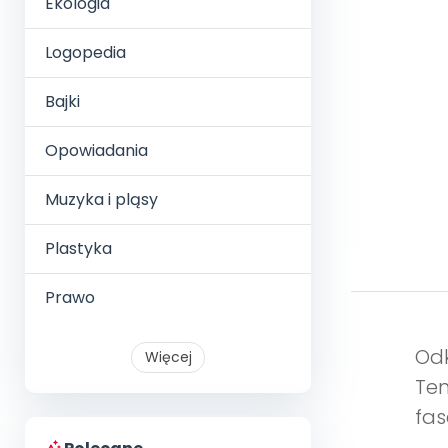
Ekologia
Logopedia
Bajki
Opowiadania
Muzyka i pląsy
Plastyka
Prawo
Odk
Więcej
Ten
fas