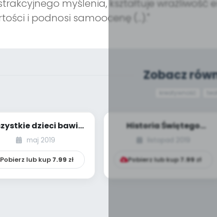
trakcyjnego myślenia, kształtuje wrażliwość 
tości i podnosi samoocenę (...)."
Zobacz równ
kreatywność
tea
zystkie dzieci bawią
Historia Świętego
się [PBP - dzieci
Mikołaja [PBP - dzieci
maj 2019
listopad 2019
młodsze - nume...
młodsze - nu...
Pobierz lub kup
7.99
zł
Pobierz lub kup
7.99
zł