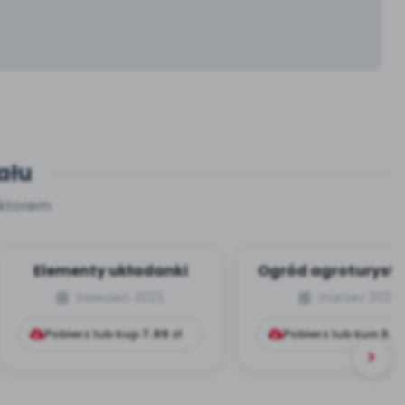
ału
aktorem
Elementy układanki
Ogród agroturyst
kwiecień 2022
marzec 2022
Pobierz lub kup
7.99
zł
Pobierz lub kup
3.9