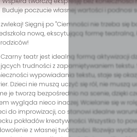
Wspiera twórczą ekspresję bez konieczności 
Buduje poczucie własnej wartości i podnosi
 zwlekaj! Sięgnij po "Ciemności nie trzeba się
edszkola nową, ekscytującą formę teatralną, k
 rodziców!
..) Czarny teatr jest idealną formą aktywizacji
ących trudności z zapamiętywaniem tekstu. 
ieczności wypowiadania tekstu, staje się o
ier. Dzieci nie muszą uczyć się ról, nie muszą
e je tworzą bezpośrednio na scenie, dzięki 
em wygląda nieco inaczej. Wcielanie się w r
eci do improwizacji, co stanowi idealne war
ecku pokładów kreatywności. Wszystko to pow
owolenie z własnej twórczości. Rozwija wyobra