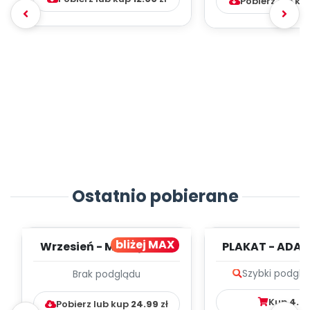
Pobierz lub ku
Ostatnio pobierane
bliżej MAX
Wrzesień - MIESIĘCZNY
PLAKAT - ADAP
PLAN PRACY
PORADNIK DLA 
Szybki podglą
Brak podglądu
WYCHOWAWCZO –
DYDAKTYC...
Kup
4.9
Pobierz lub kup
24.99
zł