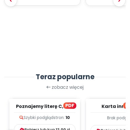
Teraz popularne
zobacz więcej
PDF
bl
Poznajemy literę C, cz. 1
Karta inno
(PD)
pedagogicz
Szybki podgląd
stron:
10
Brak podgl
Kumpelk
Pobierz lub kup
12.00
zł