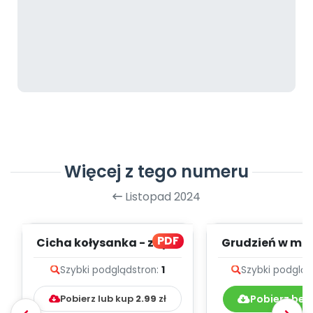
Więcej z tego numeru
Listopad 2024
PDF
Cicha kołysanka - zapis
Grudzień w m
melodii i tekst
przedszkolu -
Szybki podgląd
stron:
1
Szybki podgląd
piosene
Pobierz lub kup
2.99
zł
Pobierz bez