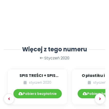
Więcej z tego numeru
Styczeń 2020
SPIS TREŚCI + SPIS
O plastiku i 
POMOCY
czyli zaba
styczeń 2020
styczeń 
DYDAKTYCZNYCH
otoczeniu nasz
1.220/2020
Pobierz bezpłatnie
Pobierz bez