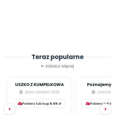
Teraz popularne
zobacz więcej
USZKO Z KUMPELKOWA
Poznajemy li
lipiec-sierpień 2026
czerwiec 
Pobierz lub kup
8.99
zł
Pobierz lub k