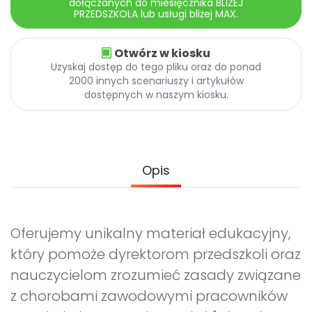
dołączanych do miesięcznika BLIŻEJ
Promocje
PRZEDSZKOLA lub usługi bliżej MAX.
Pomoc
Otwórz w kiosku
Uzyskaj dostęp do tego pliku oraz do ponad
2000 innych scenariuszy i artykułów
dostępnych w naszym kiosku.
Opis
Oferujemy unikalny materiał edukacyjny,
który pomoże dyrektorom przedszkoli oraz
nauczycielom zrozumieć zasady związane
z chorobami zawodowymi pracowników