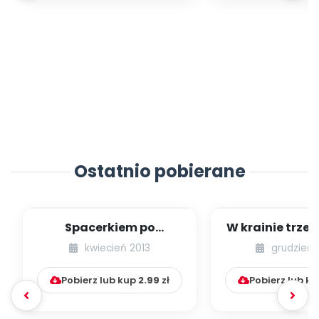
Ostatnio pobierane
Spacerkiem po
W krainie trze
Krakowie (inscenizacja
kwiecień 2013
grudzień 
muzyczno-ruchowa)
Pobierz lub kup
2.99
zł
Pobierz lub k