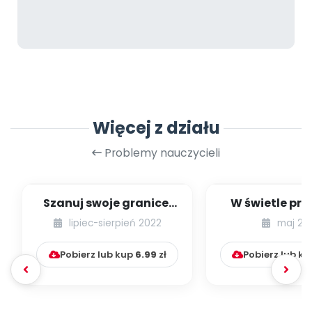
Więcej z działu
Problemy nauczycieli
Szanuj swoje granice.
W świetle pra
Szanuj granice innych.
54] [kącik ek
lipiec-sierpień 2022
maj 20
Granice os...
Pobierz lub kup
6.99
zł
Pobierz lub k