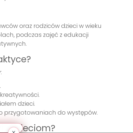
awców oraz rodziców dzieci w wieku
lach, podczas zajęć z edukacji
atywnych.
aktyce?
:
.
 kreatywności.
ałem dzieci.
az o przygotowaniach do występów.
i i dzieciom?