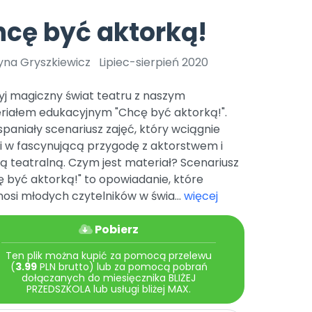
e
y
Gotowa w mniej niż 10 min • 14 dni bez opłat
Zobacz nas na Instagramie
Bliżej Pieska
cę być aktorką!
Pomoc zwierzętom
TikTok
Nowości
Zobacz nas na TikToku
yna Gryszkiewicz
Lipiec-sierpień 2020
wej
Książka (dla) Przedszkolaka
Zapowiedzi
Promowanie czytelnictwa
yj magiczny świat teatru z naszym
YouTube
zkoli
Polecamy
Filmy edukacyjne
riałem edukacyjnym "Chcę być aktorką!".
paniały scenariusz zajęć, który wciągnie
osk Online.
5 czerwca 2024 r. uzyskała
Promocje
19 r. Nr decyzji:
ci w fascynującą przygodę z aktorstwem i
ą teatralną. Czym jest materiał? Scenariusz
Archiwalne numery
 być aktorką!" to opowiadanie, które
Pomoc
osi młodych czytelników w świa...
więcej
Pobierz
Ten plik można kupić za pomocą przelewu
(
3.99
PLN brutto) lub za pomocą pobrań
dołączanych do miesięcznika BLIŻEJ
PRZEDSZKOLA lub usługi bliżej MAX.