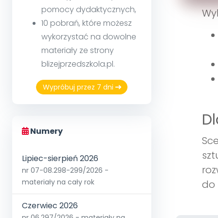
pomocy dydaktycznych,
Wyk
10 pobrań, które możesz
wykorzystać na dowolne
materiały ze strony
blizejprzedszkola.pl.
Wypróbuj przez 7 dni
Dl
Numery
Sce
szt
Lipiec-sierpień 2026
roz
nr 07-08.298-299/2026 -
materiały na cały rok
do 
Czerwiec 2026
nr 06.297/2026 - materiały na