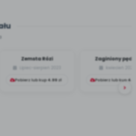
ału
a
Zemsta Rózi
Zaginiony pędz
Lipiec-sierpień 2023
kwiecień 2023
Pobierz lub kup
4.99
zł
Pobierz lub kup
4.9