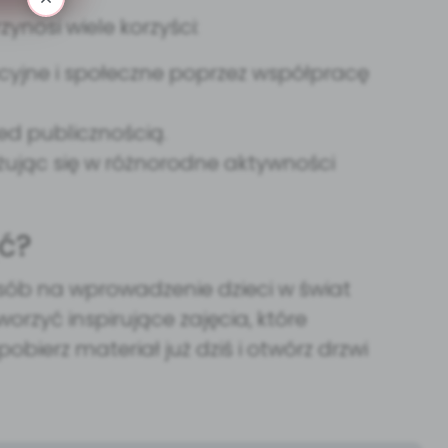
ynosi wiele korzyści:
acyjne i społeczne poprzez współpracę
d publicznością.
ując się w różnorodne aktywności
ć?
osób na wprowadzenie dzieci w świat
worzyć inspirujące zajęcia, które
pobierz materiał już dziś i otwórz drzwi