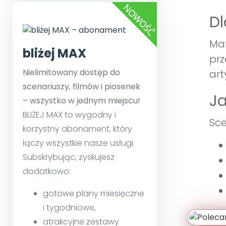
Dl
Mat
bliżej MAX
prz
Nielimitowany dostęp do
art
scenariuszy, filmów i piosenek
Ja
– wszystko w jednym miejscu!
BLIŻEJ MAX to wygodny i
Sce
korzystny abonament, który
łączy wszystkie nasze usługi.
Subskrybując, zyskujesz
dodatkowo:
gotowe plany miesięczne
i tygodniowe,
Ja
atrakcyjne zestawy