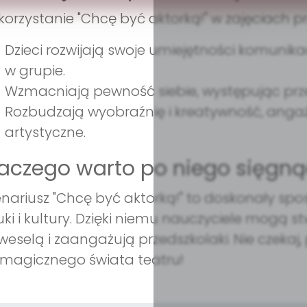
orzystanie "Chcę być aktorką!" w zajęciach prz
Dzieci rozwijają swoje umiejętności komunik
w grupie.
Wzmacniają pewność siebie, występując prze
Rozbudzają wyobraźnię i kreatywność, angaż
artystyczne.
aczego warto po niego sięgną
nariusz "Chcę być aktorką!" to doskonały sp
uki i kultury. Dzięki niemu nauczyciele mogą st
weselą i zaangażują przedszkolaki. Nie czekaj, 
magicznego świata teatru!