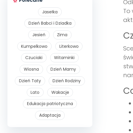
Polecane
Odk
To 
Jasełka
akt
Dzień Babci i Dziadka
Cz
Jesień
Zima
Kumpelkowo
Literkowo
Sce
świ
Czuciaki
Witaminki
stw
Wiosna
Dzień Mamy
nar
Dzień Taty
Dzień Rodziny
Co
Lato
Wakacje
Edukacja patriotyczna
Adaptacja