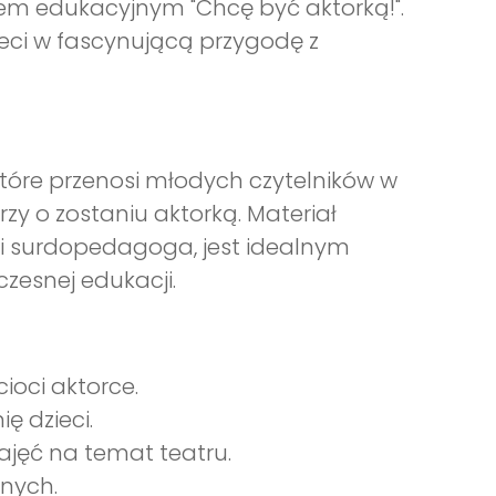
em edukacyjnym "Chcę być aktorką!".
ieci w fascynującą przygodę z
które przenosi młodych czytelników w
rzy o zostaniu aktorką. Materiał
ę i surdopedagoga, jest idealnym
zesnej edukacji.
cioci aktorce.
ę dzieci.
jęć na temat teatru.
wnych.