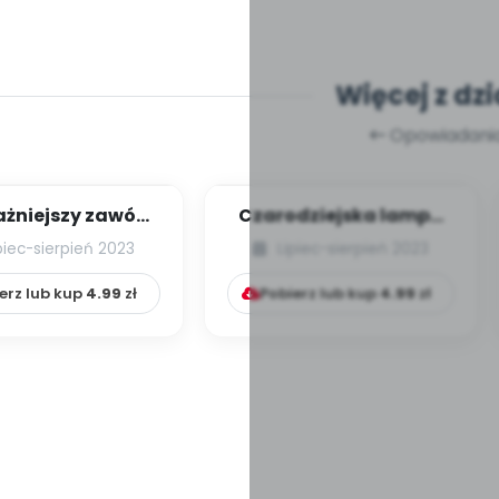
Więcej z dzi
Opowiadani
żniejszy zawód
Czarodziejska lampa
świata
Benjamina
piec-sierpień 2023
Lipiec-sierpień 2023
erz lub kup
4.99
zł
Pobierz lub kup
4.99
zł