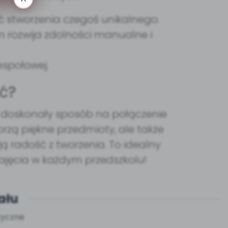
ć stworzenia czegoś unikalnego.
rozwija zdolności manualne i
espołowej.
ć?
 doskonały sposób na połączenie
orzą piękne przedmioty, ale także
ą radość z tworzenia. To idealny
zajęcia w każdym przedszkolu!
ału
tyczne