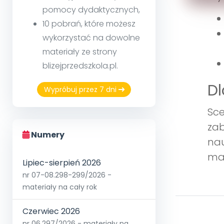
pomocy dydaktycznych,
10 pobrań, które możesz
wykorzystać na dowolne
materiały ze strony
blizejprzedszkola.pl.
Dl
Wypróbuj przez 7 dni
Sce
zab
Numery
nau
mat
Lipiec-sierpień 2026
nr 07-08.298-299/2026 -
materiały na cały rok
Czerwiec 2026
nr 06.297/2026 - materiały na