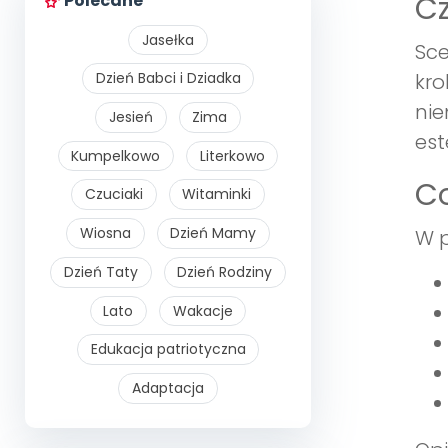
Cz
Polecane
Jasełka
Sce
Dzień Babci i Dziadka
kro
nie
Jesień
Zima
est
Kumpelkowo
Literkowo
Co
Czuciaki
Witaminki
Wiosna
Dzień Mamy
W p
Dzień Taty
Dzień Rodziny
Lato
Wakacje
Edukacja patriotyczna
Adaptacja