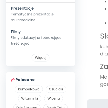
Prezentacje
Tematyczne prezentacje
multimedialne
Filmy
S
Filmy edukacyjne i obrazujące
treść zajęć
kur
dla
Więcej
Z
Mat
Polecane
gos
Kumpelkowo
Czuciaki
Witaminki
Wiosna
Dzień Mamy
Dzień Taty