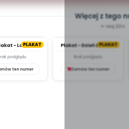
Więcej z tego 
Maj 2014
PLAKAT
PLAKAT
lakat - Lato
Plakat - Dzień Dziecka
Brak podglądu
Brak podglądu
amów ten numer
Zamów ten numer