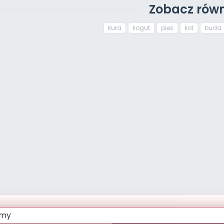
Zobacz równ
kura
kogut
pies
kot
buda