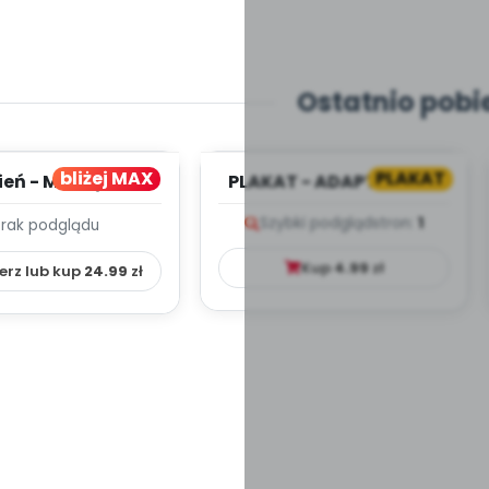
Ostatnio pobi
bliżej MAX
PLAKAT
ień - MIESIĘCZNY
PLAKAT - ADAPTACJA -
PLAN PRACY
PORADNIK DLA RODZICA
Szybki podgląd
stron:
1
Brak podglądu
HOWAWCZO –
YDAKTYC...
Kup
4.99
zł
erz lub kup
24.99
zł