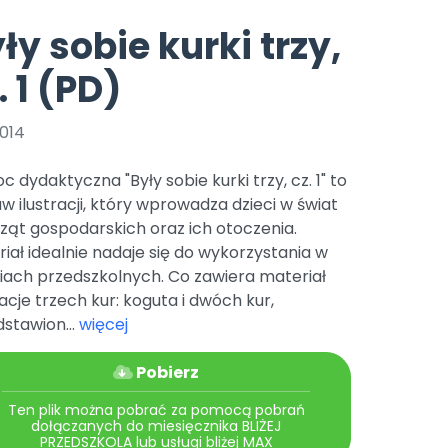
e
y
Gotowa w mniej niż 10 min • 14 dni bez opłat
Zobacz nas na Instagramie
Bliżej Pieska
ły sobie kurki trzy,
Pomoc zwierzętom
TikTok
. 1 (PD)
Nowości
Zobacz nas na TikToku
wej
Książka (dla) Przedszkolaka
Zapowiedzi
Promowanie czytelnictwa
2014
YouTube
zkoli
Polecamy
Filmy edukacyjne
 dydaktyczna "Były sobie kurki trzy, cz. 1" to
osk Online.
5 czerwca 2024 r. uzyskała
Promocje
w ilustracji, który wprowadza dzieci w świat
19 r. Nr decyzji:
ząt gospodarskich oraz ich otoczenia.
Archiwalne numery
iał idealnie nadaje się do wykorzystania w
iach przedszkolnych. Co zawiera materiał
Pomoc
racje trzech kur: koguta i dwóch kur,
stawion...
więcej
Pobierz
Ten plik można pobrać za pomocą pobrań
dołączanych do miesięcznika BLIŻEJ
PRZEDSZKOLA lub usługi bliżej MAX