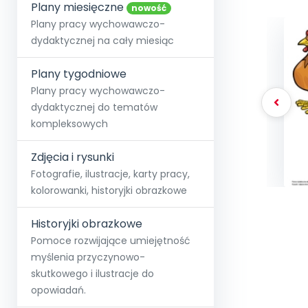
online lub stacjonarnie.
Plany miesięczne
Szko
Film
Wygr
nowość
Społeczność
Strona główna
Poznaj pakiet MAX
Wszystkie projekty
Skontaktuj się
Wit
Plany pracy wychowawczo-
O miesięczniku
O Akademii
+48 12 631 04 10
Zdro
dydaktycznej na cały miesiąc
Zam
Kio
kontakt@blizejprzedszkola.pl
Szko
E-wy
Doo
Plany tygodniowe
Pozn
Plany pracy wychowawczo-
dydaktycznej do tematów
Akredyt
Wydanie l
∞
Pakiet 
Dodaj wpis
Sen
kompleksowych
Akademia Edu
Pełen dostęp
Zob
Testuj przez 7 dni
Patr
Strefy, k
przedłużenie a
NP.5470.4.20
Zdjęcia i rysunki
Zam
Zob
Fotografie, ilustracje, karty pracy,
kolorowanki, historyjki obrazkowe
Historyjki obrazkowe
Pomoce rozwijające umiejętność
myślenia przyczynowo-
skutkowego i ilustracje do
opowiadań.