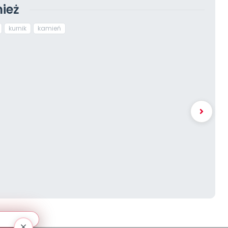
ież
kurnik
kamień