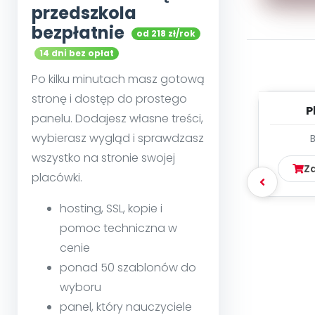
przedszkola
bezpłatnie
od 218 zł/rok
14 dni bez opłat
Po kilku minutach masz gotową
stronę i dostęp do prostego
P
panelu. Dodajesz własne treści,
wybierasz wygląd i sprawdzasz
wszystko na stronie swojej
Z
placówki.
hosting, SSL, kopie i
pomoc techniczna w
cenie
ponad 50 szablonów do
wyboru
panel, który nauczyciele