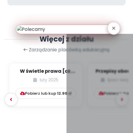
Więcej z działu
Zarządzanie placówką edukacyjną
W świetle prawa [cz.
Przepisy obow
68] [kącik eksperta]
w przedszk
luty 2025
lipiec-sierp
niepublicznyc
Pobierz lub kup
12.99
zł
Pobierz lub k