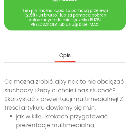
Archiwalne numery
Promocje
Ten plik można kupić za pomocą przelewu
(
2.99
PLN brutto) lub za pomocą pobrań
Pomoc
dołączanych do miesięcznika BLIŻEJ
PRZEDSZKOLA lub usługi bliżej MAX.
Opis
Co można zrobić, aby nadto nie obciążać
słuchaczy i żeby ci chcieli nas słuchać?
Skorzystać z prezentacji multimedialnej! Z
treści artykułu dowiemy się m.in.:
jak w kilku krokach przygotować
prezentację multimedialną;