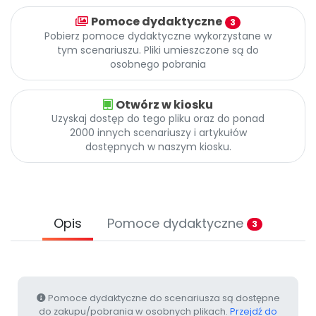
Archiwalne numery
Pomoce dydaktyczne
Promocje
3
Pobierz pomoce dydaktyczne wykorzystane w
Pomoc
tym scenariuszu. Pliki umieszczone są do
osobnego pobrania
Otwórz w kiosku
Uzyskaj dostęp do tego pliku oraz do ponad
2000 innych scenariuszy i artykułów
dostępnych w naszym kiosku.
Opis
Pomoce dydaktyczne
3
Pomoce dydaktyczne do scenariusza są dostępne
do zakupu/pobrania w osobnych plikach.
Przejdź do