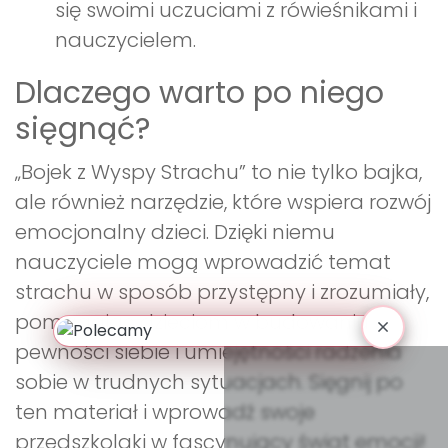
się swoimi uczuciami z rówieśnikami i
nauczycielem.
Dlaczego warto po niego
sięgnąć?
„Bojek z Wyspy Strachu” to nie tylko bajka,
ale również narzędzie, które wspiera rozwój
emocjonalny dzieci. Dzięki niemu
nauczyciele mogą wprowadzić temat
strachu w sposób przystępny i zrozumiały,
pomagając dzieciom w budowaniu
pewności siebie i umiejętności radzenia
sobie w trudnych sytuacjach. Sięgnij po
ten materiał i wprowadź swoje
przedszkolaki w fascynujący świat emocji!