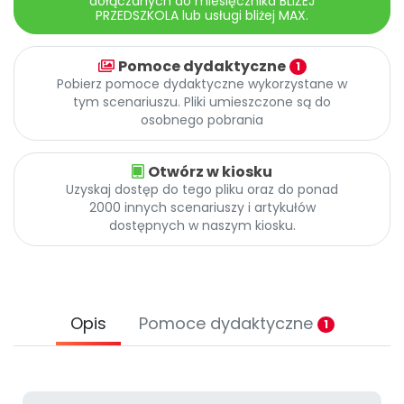
dołączanych do miesięcznika BLIŻEJ
Archiwalne numery
PRZEDSZKOLA lub usługi bliżej MAX.
Promocje
Pomoc
Pomoce dydaktyczne
1
Pobierz pomoce dydaktyczne wykorzystane w
tym scenariuszu. Pliki umieszczone są do
osobnego pobrania
Otwórz w kiosku
Uzyskaj dostęp do tego pliku oraz do ponad
2000 innych scenariuszy i artykułów
dostępnych w naszym kiosku.
Opis
Pomoce dydaktyczne
1