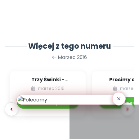
Więcej z tego numeru
Marzec 2016
Trzy Świnki -
Prosimy cis
opowiadanie
opowiada
marzec 2016
marzec 
Pobierz bezpłatnie
Pobierz bez