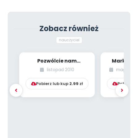
Zobacz również
nauczyciel
Pozwólcie nam
Marketin
pracować z dziećmi i
listopad 2010
magazyn s
realizować pomysły ...
Pobierz lub kup
2.99
zł
Pobierz l