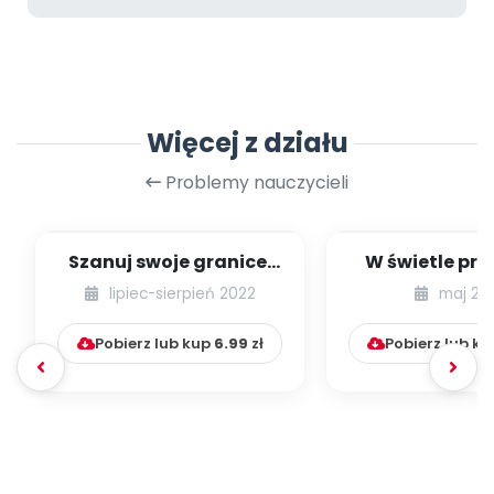
Więcej z działu
Problemy nauczycieli
Szanuj swoje granice.
W świetle pra
Szanuj granice innych.
54] [kącik ek
lipiec-sierpień 2022
maj 20
Granice os...
Pobierz lub kup
6.99
zł
Pobierz lub k