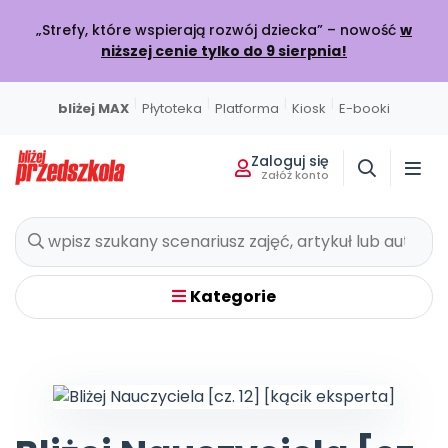
„Strefy, które wspierają rozwój dziecka” – nowość
w
niższej cenie tylko do 9 sierpnia!
|
|
|
|
bliżej MAX
Płytoteka
Platforma
Kiosk
E-booki
Zaloguj się
Załóż konto
Miesięcznik
Sklep
Akademia Edukacji
Usługi on-line
Projekty i Akcje
Społeczność
Wszystkie projekty
Poznaj pakiet MAX
Strona główna
O miesięczniku
Skontaktuj się
O Akademii
BLIŻEJ MAX
BLIŻEJ PRZEDSZKOLA
W BIEŻĄCYM WYDANIU
POLECAMY
KATALOG SZKOLEŃ
Kumpelkowo
Kategorie
Rozwijamy relacje
Moja Płytoteka
Dodaj wpis
Wydanie lipiec-sierpień 2026
Strefy, które wspierają rozwój dziecka
Online
7000+ utworów
Podziel się wiedzą
Bieżący numer
Przedsprzedaż w sklepie
Szkolenia online
Czuciaki
Emocje i relacje
Platforma Edukacyjna
Wpisy
Zamów prenumeratę
Otwarte
KATEGORIE
Filmy i animacje
Dołącz do dyskusji
Prenumerata miesięcznika
Szkolenia stacjonarne
Witaminki
Nasze publikacje
Zdrowe nawyki
Kiosk Online
Konkursy
Zamknięte
Książki i materiały edukacyjne