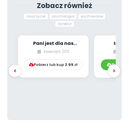
Zobacz również
nauczyciel
psychologia
wychowanie
dyrektor
Pani jest dla nas
Integ
wielkoludem
przed
kwiecień 2011
list
Pobierz lub kup
2.99
zł
Pobierz