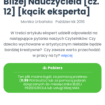
Bliżej Nauczyciela [cz.
DO POBRANIA
E-wydania miesięcznika
Wygrywaj nagrody
Szkolenia w Twojej placówce
Dookoła Polski
12] [kącik eksperta]
INNE
SOCIAL MEDIA
Scenariusze i artykuły
Miesięczniki
Poznajemy regiony
Konferencje
Materiały z miesięcznika
Aktualne oraz archiwalne numery
Ebooki
Facebook
Spotkania na dużą skalę
Sensosmyki
Monika Urbańska
Październik 2016
Nasze interaktywne ebooki
Aktualności
Pomoce dydaktyczne
Ebooki
Patronat BLIŻEJ PRZEDSZKOLA
Pakiet szkoleń
Multimedia i pliki
Materiały w formie cyfrowej
Strona WWW dla przedszkola
Instagram
Kompleksowe programy szkoleniowe
W treści artykułu ekspert udzielił odpowiedzi na
Literkowo
Gotowa w mniej niż 10 min • 14 dni bez opłat
Zobacz nas na Instagramie
Plany tygodniowe
Wszystko dla przedszkoli
następujące pytania naszych Czytelników: Czy
Nauka liter i głosek
Praca wychowawcza
Zamówienia hurtowe
dziecko wychowane w artystycznym nieładzie będzie
POLECAMY
TikTok
∞
Pakiet bliżej MAX
Sprintem do maratonu
bardziej kreatywne? Czy zawsze warto przechodzić
Zobacz nas na TikToku
Bliżejprzedszkolne zestawy
Akademia Muzyki i Ruchu
Ruch i motywacja
w pracy na ty?
więcej
NA SKRÓTY
Zestawy do pobrania
Szkolenia muzyczne
YouTube
Bliżej Pieska
Letnia wyprzedaż
Filmy edukacyjne
Pomoc zwierzętom
Pobierz
Promocje w sklepie
POLECAMY
Ten plik można kupić za pomocą przelewu
Książka (dla) Przedszkolaka
Wybierz prezent
Nowości
(
11.99
PLN brutto) lub za pomocą pobrań
Promowanie czytelnictwa
Przy zamówieniu prenumeraty
dołączanych do miesięcznika BLIŻEJ
PRZEDSZKOLA lub usługi bliżej MAX.
Zapowiedzi
Zaplanuj rok przedszkolny
Materiały na nowy rok
Polecamy