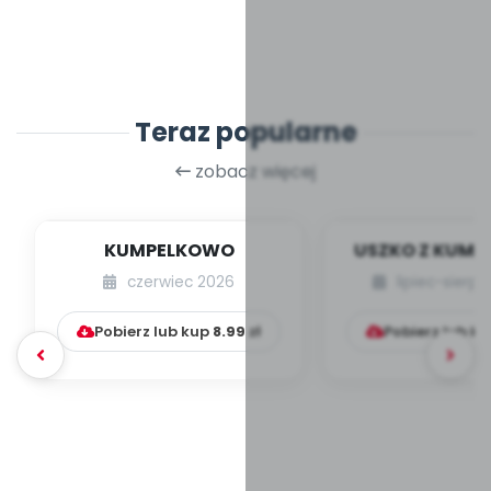
Teraz popularne
zobacz więcej
KUMPELKOWO
USZKO Z KUM
czerwiec 2026
lipiec-sierp
Pobierz lub kup
8.99
zł
Pobierz lub k