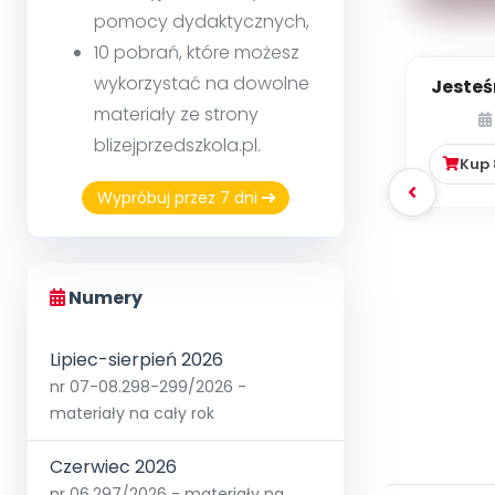
pomocy dydaktycznych,
10 pobrań, które możesz
wykorzystać na dowolne
Jesteś
materiały ze strony
blizejprzedszkola.pl.
Kup
Wypróbuj przez 7 dni
Numery
Lipiec-sierpień 2026
nr 07-08.298-299/2026 -
materiały na cały rok
Czerwiec 2026
nr 06.297/2026 - materiały na