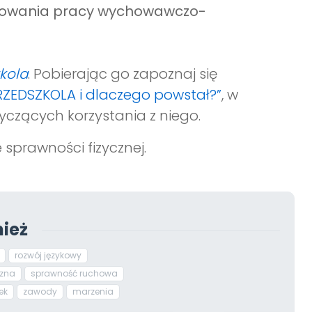
anowania pracy wychowawczo-
zkola
. Pobierając go zapoznaj się
PRZEDSZKOLA i dlaczego powstał?”
, w
yczących korzystania z niego.
 sprawności fizycznej.
ież
rozwój językowy
czna
sprawność ruchowa
ek
zawody
marzenia