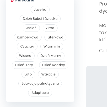
Polecane
Pr
Jasełka
dyd
Dzień Babci i Dziadka
Mat
Jesień
Zima
tak
Kumpelkowo
Literkowo
któ
Czuciaki
Witaminki
Cel
Wiosna
Dzień Mamy
Dzień Taty
Dzień Rodziny
Lato
Wakacje
Edukacja patriotyczna
Adaptacja