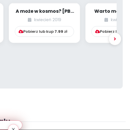
A może w kosmos? [PBP
Warto marzyć!
- dzieci starsze - numer
dzieci starsze
kwiecień 2019
kwiecień 
2]
5]
Pobierz lub kup
7.99
zł
Pobierz lub ku
ału