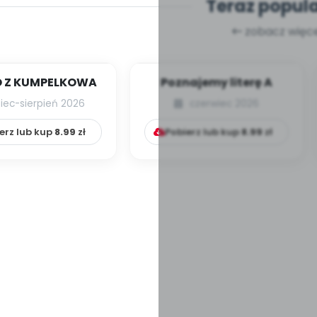
Teraz popul
zobacz więce
 Z KUMPELKOWA
Poznajemy literę A
piec-sierpień 2026
czerwiec 2026
erz lub kup
8.99
zł
Pobierz lub kup
8.99
zł