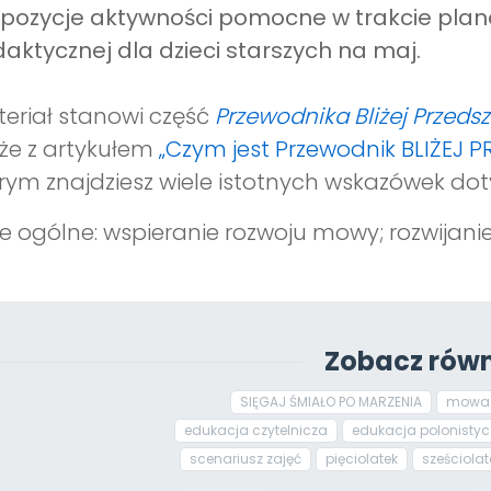
opozycje aktywności pomocne w trakcie pl
aktycznej dla dzieci starszych na maj.
eriał stanowi część
Przewodnika Bliżej Przeds
że z artykułem
„Czym jest Przewodnik BLIŻEJ 
rym znajdziesz wiele istotnych wskazówek dot
e ogólne: wspieranie rozwoju mowy; rozwijanie
Zobacz równ
SIĘGAJ ŚMIAŁO PO MARZENIA
mowa
edukacja czytelnicza
edukacja polonisty
scenariusz zajęć
pięciolatek
sześciolat