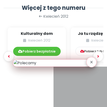
Więcej z tego numeru
Kwiecień 2012
Kulturalny dom
Ja tu rządzę!
intelektualny
kwiecień 2012
kwiecień 
na progu p
Pobierz bezpłatnie
Pobierz lub k