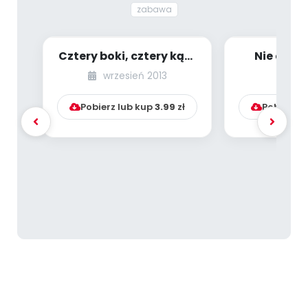
zabawa
Cztery boki, cztery kąty
Nie dam 
– przywitajmy
Kasia… [
wrzesień 2013
lu
prostokąty! (sce...
przedsta
Pobierz lub kup
3.99
zł
Pobierz l