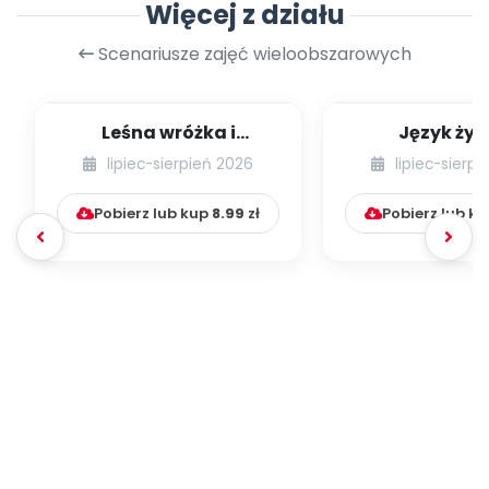
Więcej z działu
Scenariusze zajęć wieloobszarowych
Leśna wróżka i
Język żyr
przyjaciele
lipiec-sierpień 2026
lipiec-sierp
Pobierz lub kup
8.99
zł
Pobierz lub k