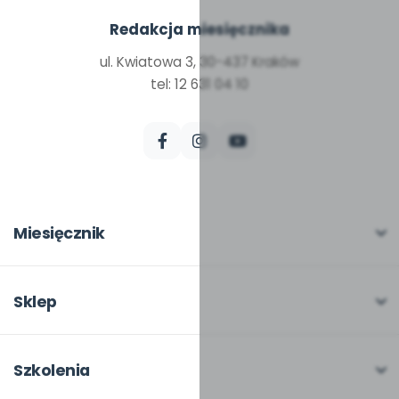
Redakcja miesięcznika
ul. Kwiatowa 3, 30-437 Kraków
tel: 12 631 04 10
Miesięcznik
O miesięczniku
W numerze
Sklep
Scenariusze i artykuły
Pełna oferta
Pomoce dydaktyczne
Moje zakupy
Szkolenia