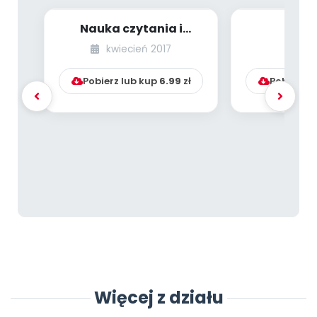
Nauka czytania i
Rozw
pisania w oparciu o
samodzielno
kwiecień 2017
lu
pedagogikę froeblo...
– jedno z p
Pobierz lub kup
6.99
zł
Pobierz l
Więcej z działu