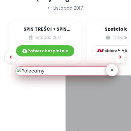
Listopad 2017
SPIS TREŚCI + SPIS
Sześciolat
POMOCY
przedszkolu
listopad 2017
listopad 
DYDAKTYCZNYCH
rozwijać ich umy
11.194/2017
Pobierz bezpłatnie
Pobierz lub k