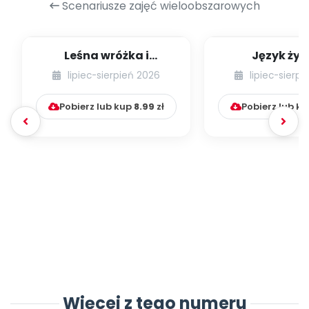
Scenariusze zajęć wieloobszarowych
Leśna wróżka i
Język żyr
przyjaciele
lipiec-sierpień 2026
lipiec-sierp
Pobierz lub kup
8.99
zł
Pobierz lub k
Więcej z tego numeru